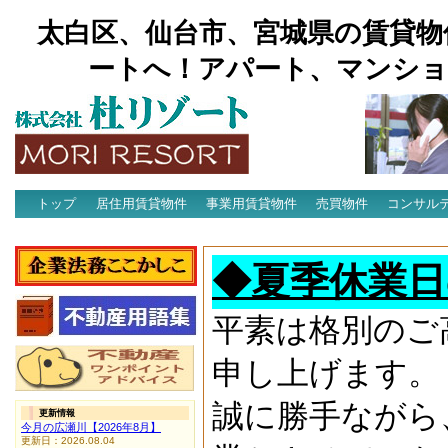
太白区、仙台市、宮城県の賃貸物
ートへ！アパート、マンショ
トップ
居住用賃貸物件
事業用賃貸物件
売買物件
コンサル
アクセス
◆夏季休業日
平素は格別のご
申し上げます。
誠に勝手ながら
更新情報
今月の広瀬川【2026年8月】
更新日：2026.08.04