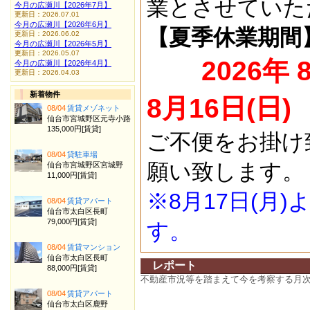
業とさせていた
今月の広瀬川【2026年7月】
更新日：2026.07.01
今月の広瀬川【2026年6月】
【夏季休業期間
更新日：2026.06.02
今月の広瀬川【2026年5月】
更新日：2026.05.07
2026年 
今月の広瀬川【2026年4月】
更新日：2026.04.03
新着物件
8月16日(日)
08/04
賃貸メゾネット
仙台市宮城野区元寺小路
135,000円[賃貸]
ご不便をお掛け
08/04
貸駐車場
願い致します。
仙台市宮城野区宮城野
11,000円[賃貸]
※8月17日(月
08/04
賃貸アパート
仙台市太白区長町
79,000円[賃貸]
す。
08/04
賃貸マンション
仙台市太白区長町
レポート
88,000円[賃貸]
不動産市況等を踏まえて今を考察する月
08/04
賃貸アパート
仙台市太白区鹿野