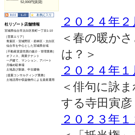
52,000円[賃貸]
２０２４年２
杜リゾート店舗情報
宮城県仙台市太白区長町一丁目1-10
＜春の暖かさ
［営業エリア］
青葉区・宮城野区・若林区・太白区
仙台市を中心とした宮城県全域
は？＞
［不動産賃貸売買の媒介・管理業務］
オフィス、商業テナント
一戸建て、マンション、アパート
月極め駐車場
２０２４年１
土地及び新築、中古建物
［提案コンサルティング業務］
土地活用や収益物件による資産運用
＜俳句に詠ま
する寺田寅彦
２０２３年１