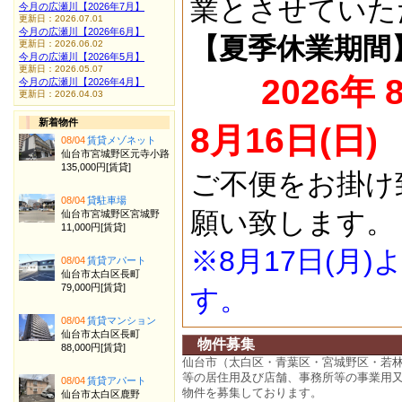
業とさせていた
今月の広瀬川【2026年7月】
更新日：2026.07.01
今月の広瀬川【2026年6月】
【夏季休業期間
更新日：2026.06.02
今月の広瀬川【2026年5月】
更新日：2026.05.07
2026年 
今月の広瀬川【2026年4月】
更新日：2026.04.03
新着物件
8月16日(日)
08/04
賃貸メゾネット
仙台市宮城野区元寺小路
135,000円[賃貸]
ご不便をお掛け
08/04
貸駐車場
願い致します。
仙台市宮城野区宮城野
11,000円[賃貸]
※8月17日(月
08/04
賃貸アパート
仙台市太白区長町
79,000円[賃貸]
す。
08/04
賃貸マンション
仙台市太白区長町
物件募集
88,000円[賃貸]
仙台市（太白区・青葉区・宮城野区・若
等の居住用及び店舗、事務所等の事業用
08/04
賃貸アパート
物件を募集しております。
仙台市太白区鹿野