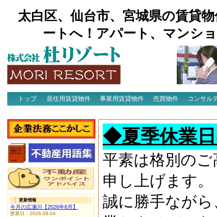
太白区、仙台市、宮城県の賃貸物
ートへ！アパート、マンショ
トップ
居住用賃貸物件
事業用賃貸物件
売買物件
コンサル
アクセス
◆夏季休業日
平素は格別のご
申し上げます。
誠に勝手ながら
更新情報
今月の広瀬川【2026年8月】
更新日：2026.08.04