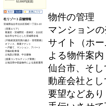
52,000円[賃貸]
物件の管理
杜リゾート店舗情報
宮城県仙台市太白区長町一丁目1-10
マンションの
［営業エリア］
青葉区・宮城野区・若林区・太白区
仙台市を中心とした宮城県全域
サイト（ホー
［不動産賃貸売買の媒介・管理業務］
オフィス、商業テナント
一戸建て、マンション、アパート
月極め駐車場
よる物件案内
土地及び新築、中古建物
［提案コンサルティング業務］
土地活用や収益物件による資産運用
仙台市、そし
動産会社とし
要望などあり