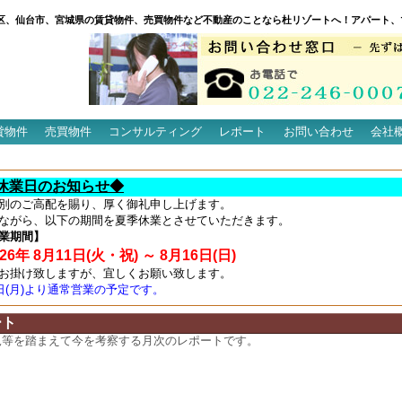
区、仙台市、宮城県の賃貸物件、売買物件など不動産のことなら杜リゾートへ！アパート、
貸物件
売買物件
コンサルティング
レポート
お問い合わせ
会社
休業日のお知らせ◆
別のご高配を賜り、厚く御礼申し上げます。
ながら、以下の期間を夏季休業とさせていただきます。
業期間】
6年 8月11日(火・祝) ～ 8月16日(日)
お掛け致しますが、宜しくお願い致します。
7日(月)より通常営業の予定です。
ート
況等を踏まえて今を考察する月次のレポートです。