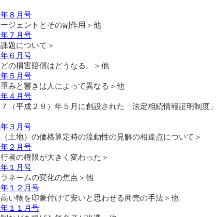
６年８月号
エージェントとその副作用＞他
６年７月号
の課題について＞
６年６月号
などの損害賠償はどうなる。＞他
６年５月号
の重みと響きは人によって異なる＞他
６年４月号
１７（平成２９）年５月に創設された「法定相続情報証明制度
６年３月号
産（土地）の価格算定時の流動性の見解の相違点について＞
６年２月号
執行者の権限が大きく変わった＞
６年１月号
キラネームの変化の焦点＞他
５年１２月号
の高い物を印象付けて安いと思わせる商売の手法＞他
５年１１月号