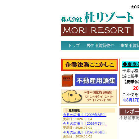
太白
トップ
居住用賃貸物件
事業用賃
アクセス
◆夏季
平素は格
誠に勝手
【夏季休
202
ご不便を
※8月1
更新情報
レポ
今月の広瀬川【2026年8月】
不動産市
更新日：2026.08.04
今月の広瀬川【2026年7月】
更新日：2026.07.01
今月の広瀬川【2026年6月】
更新日：2026.06.02