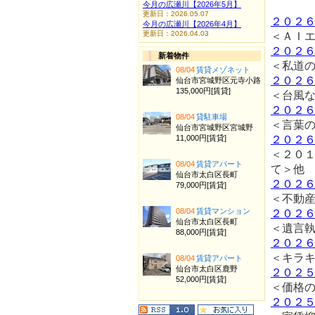
今月の広瀬川【2026年5月】
更新日：2026.05.07
２０２
今月の広瀬川【2026年4月】
更新日：2026.04.03
＜ＡＩ
２０２
新着物件
＜私道
08/04
賃貸メゾネット
２０２
仙台市宮城野区元寺小路
135,000円[賃貸]
＜台風
２０２
08/04
貸駐車場
＜言葉
仙台市宮城野区宮城野
11,000円[賃貸]
２０２
＜２０
08/04
賃貸アパート
て＞他
仙台市太白区長町
２０２
79,000円[賃貸]
＜不動
08/04
賃貸マンション
２０２
仙台市太白区長町
＜遺言
88,000円[賃貸]
２０２
＜キラ
08/04
賃貸アパート
仙台市太白区鹿野
２０２
52,000円[賃貸]
＜価格
２０２