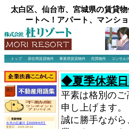
太白区、仙台市、宮城県の賃貸物
ートへ！アパート、マンショ
トップ
居住用賃貸物件
事業用賃貸物件
売買物件
コンサル
アクセス
◆夏季休業日
平素は格別のご
申し上げます。
誠に勝手ながら
更新情報
今月の広瀬川【2026年8月】
更新日：2026.08.04