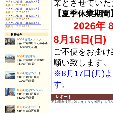
業とさせていた
今月の広瀬川【2026年7月】
更新日：2026.07.01
今月の広瀬川【2026年6月】
【夏季休業期間
更新日：2026.06.02
今月の広瀬川【2026年5月】
更新日：2026.05.07
2026年 
今月の広瀬川【2026年4月】
更新日：2026.04.03
新着物件
8月16日(日)
08/04
賃貸メゾネット
仙台市宮城野区元寺小路
135,000円[賃貸]
ご不便をお掛け
08/04
貸駐車場
願い致します。
仙台市宮城野区宮城野
11,000円[賃貸]
※8月17日(月
08/04
賃貸アパート
仙台市太白区長町
79,000円[賃貸]
す。
08/04
賃貸マンション
仙台市太白区長町
レポート
88,000円[賃貸]
不動産市況等を踏まえて今を考察する月
08/04
賃貸アパート
仙台市太白区鹿野