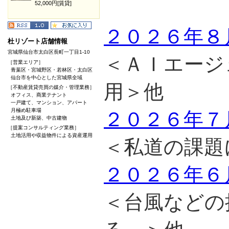
52,000円[賃貸]
２０２６年８
杜リゾート店舗情報
宮城県仙台市太白区長町一丁目1-10
＜ＡＩエージ
［営業エリア］
青葉区・宮城野区・若林区・太白区
仙台市を中心とした宮城県全域
用＞他
［不動産賃貸売買の媒介・管理業務］
オフィス、商業テナント
一戸建て、マンション、アパート
月極め駐車場
２０２６年７
土地及び新築、中古建物
［提案コンサルティング業務］
土地活用や収益物件による資産運用
＜私道の課題
２０２６年６
＜台風などの