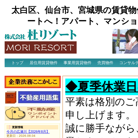
太白区、仙台市、宮城県の賃貸物
ートへ！アパート、マンショ
トップ
居住用賃貸物件
事業用賃貸物件
売買物件
コンサル
アクセス
◆夏季休業日
平素は格別のご
申し上げます。
誠に勝手ながら
更新情報
今月の広瀬川【2026年8月】
更新日：2026.08.04