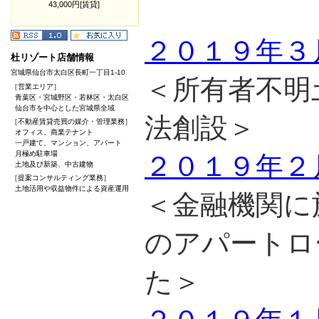
43,000円[賃貸]
２０１９年３
杜リゾート店舗情報
宮城県仙台市太白区長町一丁目1-10
＜所有者不明
［営業エリア］
青葉区・宮城野区・若林区・太白区
仙台市を中心とした宮城県全域
法創設＞
［不動産賃貸売買の媒介・管理業務］
オフィス、商業テナント
一戸建て、マンション、アパート
月極め駐車場
２０１９年２
土地及び新築、中古建物
［提案コンサルティング業務］
土地活用や収益物件による資産運用
＜金融機関に
のアパートロ
た＞