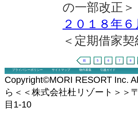
の一部改正＞
２０１８年６
＜定期借家契
前
5
6
7
8
プライバシーポリシー
サイトマップ
物件募集
引越ガイド
Copyright©MORI RESORT Inc.
ら＜＜株式会社杜リゾート＞＞〒9
目1-10