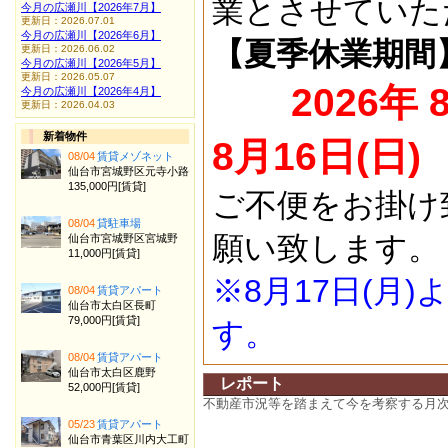
業とさせていた
今月の広瀬川【2026年7月】
更新日：2026.07.01
今月の広瀬川【2026年6月】
【夏季休業期間
更新日：2026.06.02
今月の広瀬川【2026年5月】
更新日：2026.05.07
2026年 
今月の広瀬川【2026年4月】
更新日：2026.04.03
新着物件
8月16日(日)
08/04
賃貸メゾネット
仙台市宮城野区元寺小路
135,000円[賃貸]
ご不便をお掛け
08/04
貸駐車場
願い致します。
仙台市宮城野区宮城野
11,000円[賃貸]
※8月17日(月
08/04
賃貸アパート
仙台市太白区長町
79,000円[賃貸]
す。
08/04
賃貸アパート
仙台市太白区鹿野
レポート
52,000円[賃貸]
不動産市況等を踏まえて今を考察する月
05/23
賃貸アパート
仙台市青葉区川内大工町