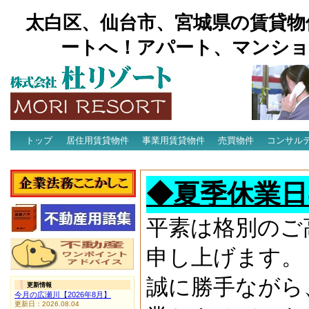
太白区、仙台市、宮城県の賃貸物
ートへ！アパート、マンショ
トップ
居住用賃貸物件
事業用賃貸物件
売買物件
コンサル
アクセス
◆夏季休業日
平素は格別のご
申し上げます。
誠に勝手ながら
更新情報
今月の広瀬川【2026年8月】
更新日：2026.08.04