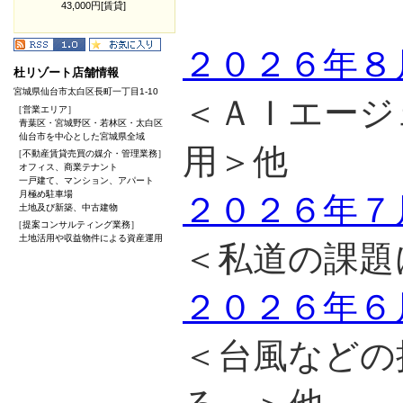
43,000円[賃貸]
２０２６年８
杜リゾート店舗情報
宮城県仙台市太白区長町一丁目1-10
＜ＡＩエージ
［営業エリア］
青葉区・宮城野区・若林区・太白区
仙台市を中心とした宮城県全域
用＞他
［不動産賃貸売買の媒介・管理業務］
オフィス、商業テナント
一戸建て、マンション、アパート
月極め駐車場
２０２６年７
土地及び新築、中古建物
［提案コンサルティング業務］
土地活用や収益物件による資産運用
＜私道の課題
２０２６年６
＜台風などの