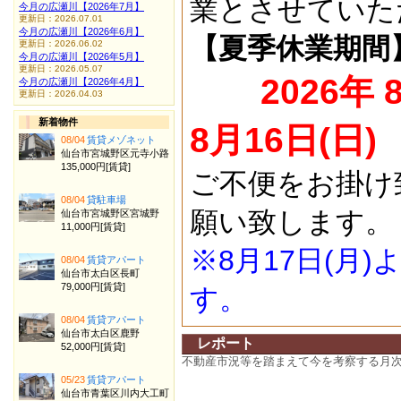
業とさせていた
今月の広瀬川【2026年7月】
更新日：2026.07.01
今月の広瀬川【2026年6月】
【夏季休業期間
更新日：2026.06.02
今月の広瀬川【2026年5月】
更新日：2026.05.07
2026年 
今月の広瀬川【2026年4月】
更新日：2026.04.03
新着物件
8月16日(日)
08/04
賃貸メゾネット
仙台市宮城野区元寺小路
135,000円[賃貸]
ご不便をお掛け
08/04
貸駐車場
願い致します。
仙台市宮城野区宮城野
11,000円[賃貸]
※8月17日(月
08/04
賃貸アパート
仙台市太白区長町
79,000円[賃貸]
す。
08/04
賃貸アパート
仙台市太白区鹿野
レポート
52,000円[賃貸]
不動産市況等を踏まえて今を考察する月
05/23
賃貸アパート
仙台市青葉区川内大工町