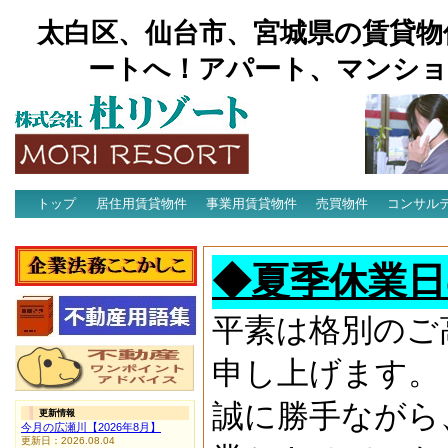
太白区、仙台市、宮城県の賃貸物
ートへ！アパート、マンショ
トップ
居住用賃貸物件
事業用賃貸物件
売買物件
コンサル
アクセス
◆夏季休業日
平素は格別のご
申し上げます。
誠に勝手ながら
更新情報
今月の広瀬川【2026年8月】
更新日：2026.08.04