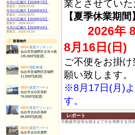
業とさせていた
今月の広瀬川【2026年7月】
更新日：2026.07.01
今月の広瀬川【2026年6月】
【夏季休業期間
更新日：2026.06.02
今月の広瀬川【2026年5月】
更新日：2026.05.07
2026年 
今月の広瀬川【2026年4月】
更新日：2026.04.03
新着物件
8月16日(日)
08/04
賃貸メゾネット
仙台市宮城野区元寺小路
135,000円[賃貸]
ご不便をお掛け
08/04
貸駐車場
願い致します。
仙台市宮城野区宮城野
11,000円[賃貸]
※8月17日(月
08/04
賃貸アパート
仙台市太白区長町
79,000円[賃貸]
す。
08/04
賃貸マンション
仙台市太白区長町
レポート
88,000円[賃貸]
不動産市況等を踏まえて今を考察する月
08/04
賃貸アパート
仙台市太白区鹿野