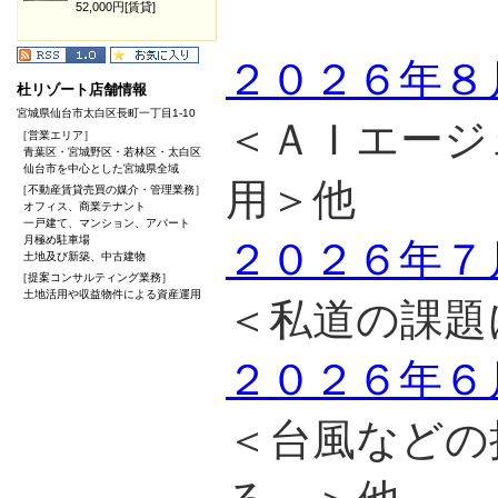
52,000円[賃貸]
２０２６年８
杜リゾート店舗情報
宮城県仙台市太白区長町一丁目1-10
＜ＡＩエージ
［営業エリア］
青葉区・宮城野区・若林区・太白区
仙台市を中心とした宮城県全域
用＞他
［不動産賃貸売買の媒介・管理業務］
オフィス、商業テナント
一戸建て、マンション、アパート
月極め駐車場
２０２６年７
土地及び新築、中古建物
［提案コンサルティング業務］
土地活用や収益物件による資産運用
＜私道の課題
２０２６年６
＜台風などの