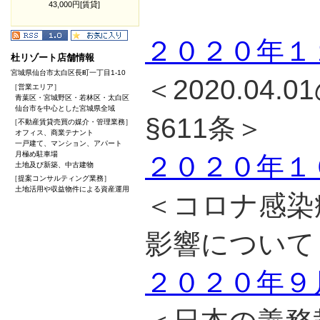
43,000円[賃貸]
２０２０年１
杜リゾート店舗情報
宮城県仙台市太白区長町一丁目1-10
＜2020.04
［営業エリア］
青葉区・宮城野区・若林区・太白区
仙台市を中心とした宮城県全域
§611条＞
［不動産賃貸売買の媒介・管理業務］
オフィス、商業テナント
一戸建て、マンション、アパート
月極め駐車場
２０２０年１
土地及び新築、中古建物
［提案コンサルティング業務］
土地活用や収益物件による資産運用
＜コロナ感染
影響について
２０２０年９