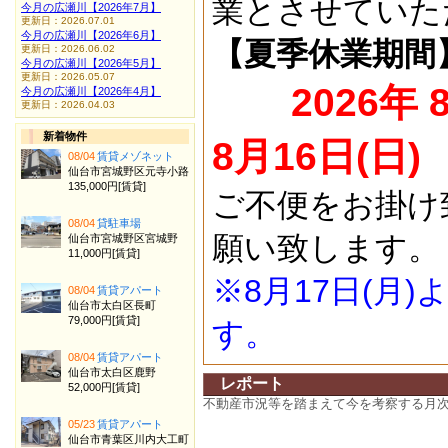
業とさせていた
今月の広瀬川【2026年7月】
更新日：2026.07.01
今月の広瀬川【2026年6月】
【夏季休業期間
更新日：2026.06.02
今月の広瀬川【2026年5月】
更新日：2026.05.07
2026年 
今月の広瀬川【2026年4月】
更新日：2026.04.03
新着物件
8月16日(日)
08/04
賃貸メゾネット
仙台市宮城野区元寺小路
135,000円[賃貸]
ご不便をお掛け
08/04
貸駐車場
願い致します。
仙台市宮城野区宮城野
11,000円[賃貸]
※8月17日(月
08/04
賃貸アパート
仙台市太白区長町
79,000円[賃貸]
す。
08/04
賃貸アパート
仙台市太白区鹿野
レポート
52,000円[賃貸]
不動産市況等を踏まえて今を考察する月
05/23
賃貸アパート
仙台市青葉区川内大工町