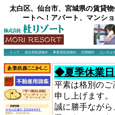
太白区、仙台市、宮城県の賃貸物
ートへ！アパート、マンショ
トップ
居住用賃貸物件
事業用賃貸物件
売買物件
コンサル
アクセス
◆夏季休業日
平素は格別のご
申し上げます。
誠に勝手ながら
更新情報
今月の広瀬川【2026年8月】
更新日：2026.08.04