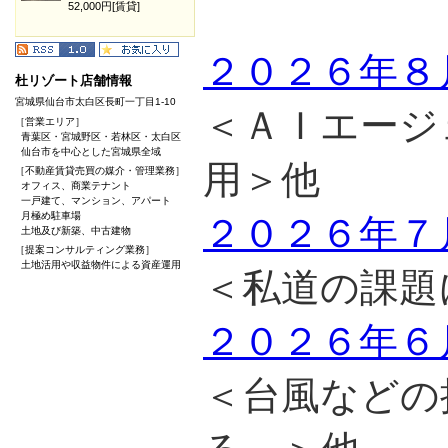
52,000円[賃貸]
２０２６年８
杜リゾート店舗情報
宮城県仙台市太白区長町一丁目1-10
＜ＡＩエージ
［営業エリア］
青葉区・宮城野区・若林区・太白区
仙台市を中心とした宮城県全域
用＞他
［不動産賃貸売買の媒介・管理業務］
オフィス、商業テナント
一戸建て、マンション、アパート
月極め駐車場
２０２６年７
土地及び新築、中古建物
［提案コンサルティング業務］
土地活用や収益物件による資産運用
＜私道の課題
２０２６年６
＜台風などの