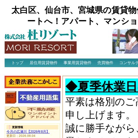
太白区、仙台市、宮城県の賃貸物
ートへ！アパート、マンショ
トップ
居住用賃貸物件
事業用賃貸物件
売買物件
コンサル
アクセス
◆夏季休業日
平素は格別のご
申し上げます。
誠に勝手ながら
更新情報
今月の広瀬川【2026年8月】
更新日：2026.08.04