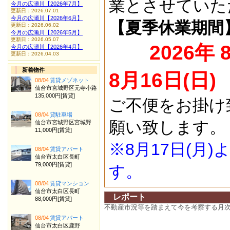
業とさせていた
今月の広瀬川【2026年7月】
更新日：2026.07.01
今月の広瀬川【2026年6月】
【夏季休業期間
更新日：2026.06.02
今月の広瀬川【2026年5月】
更新日：2026.05.07
2026年 
今月の広瀬川【2026年4月】
更新日：2026.04.03
新着物件
8月16日(日)
08/04
賃貸メゾネット
仙台市宮城野区元寺小路
135,000円[賃貸]
ご不便をお掛け
08/04
貸駐車場
願い致します。
仙台市宮城野区宮城野
11,000円[賃貸]
※8月17日(月
08/04
賃貸アパート
仙台市太白区長町
79,000円[賃貸]
す。
08/04
賃貸マンション
仙台市太白区長町
レポート
88,000円[賃貸]
不動産市況等を踏まえて今を考察する月
08/04
賃貸アパート
仙台市太白区鹿野