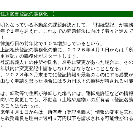
住所変更登記の義務化 】
不明となっている不動産の課題解決として、「相続登記」が義
今年で１年を迎えた。これまでの問題解決に向けて着々と進ん
！！
法律施行日の前年比で１０％増加しているという。
、上記相続登記の義務化の他に、２０２６年４月１日からは「
変更登記」の義務化がスタートします。
（登記名義人）の住所や氏名、名称に変更があった場合に、そ
２年以内に変更登記申請をしなければならないこととなる。
は、２０２８年３月末までに登記情報を最新のものにする必要
理由なく申請を怠った場合には５万円以下の過料が科される可
。
には、転勤等で住所が移転した場合には、運転免許証などの情
出向いて変更しても、不動産（土地や建物）の所有者（登記名
することはなかった。
、来年４月１日からは、所有者（登記名義人）情報の変更を忘
から義務違反を理由に過料５万円以下を請求される可能性が出
ん。