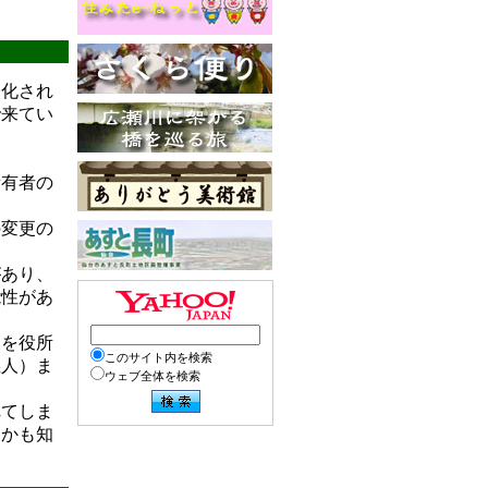
務化され
で来てい
所有者の
の変更の
があり、
能性があ
報を役所
このサイト内を検索
義人）ま
ウェブ全体を検索
れてしま
るかも知