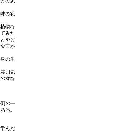
」との思
意味の範
、植物な
えてみた
ことをど
の金言が
自身の生
て雰囲気
その様な
判例の一
もある。
を学んだ
。