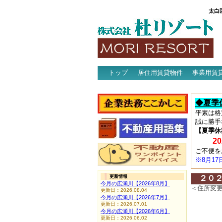
太白
トップ
居住用賃貸物件
事業用賃
アクセス
◆夏季
平素は格
誠に勝手
【夏季休
202
ご不便を
※8月1
更新情報
２０２
今月の広瀬川【2026年8月】
＜住所変
更新日：2026.08.04
今月の広瀬川【2026年7月】
更新日：2026.07.01
今月の広瀬川【2026年6月】
更新日：2026.06.02