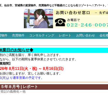
区、仙台市、宮城県の賃貸物件、売買物件など不動産のことなら杜リゾートへ！アパート、
貸物件
売買物件
コンサルティング
レポート
お問い合わせ
会社
休業日のお知らせ◆
別のご高配を賜り、厚く御礼申し上げます。
ながら、以下の期間を夏季休業とさせていただきます。
業期間】
6年 8月11日(火・祝) ～ 8月16日(日)
お掛け致しますが、宜しくお願い致します。
7日(月)より通常営業の予定です。
５年８月号 | レポート
更登記の義務化＞他