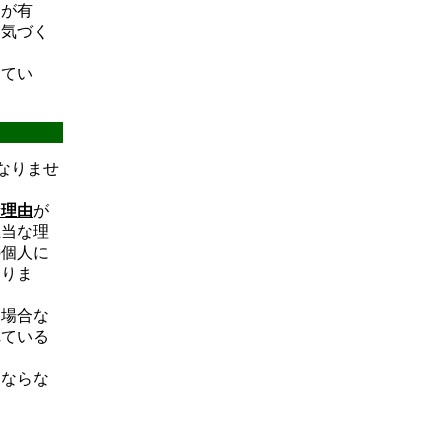
いが有
に気づく
してい
なりませ
な理由
が
正当な理
の個人に
なりま
る場合な
れている
はならな