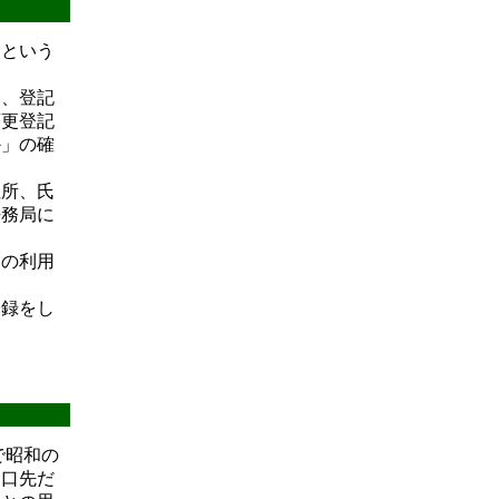
」という
合、登記
変更登記
か」の確
住所、氏
法務局に
」の利用
登録をし
で昭和の
は口先だ