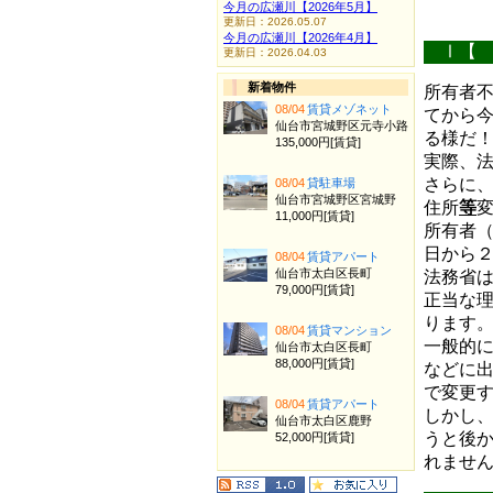
今月の広瀬川【2026年5月】
更新日：2026.05.07
今月の広瀬川【2026年4月】
Ⅰ【 
更新日：2026.04.03
新着物件
所有者
08/04
賃貸メゾネット
てから
仙台市宮城野区元寺小路
る様だ
135,000円[賃貸]
実際、
さらに
08/04
貸駐車場
仙台市宮城野区宮城野
住所
等
11,000円[賃貸]
所有者
日から
08/04
賃貸アパート
仙台市太白区長町
法務省
79,000円[賃貸]
正当な
ります
08/04
賃貸マンション
一般的
仙台市太白区長町
88,000円[賃貸]
などに
で変更
08/04
賃貸アパート
しかし
仙台市太白区鹿野
うと後
52,000円[賃貸]
れませ