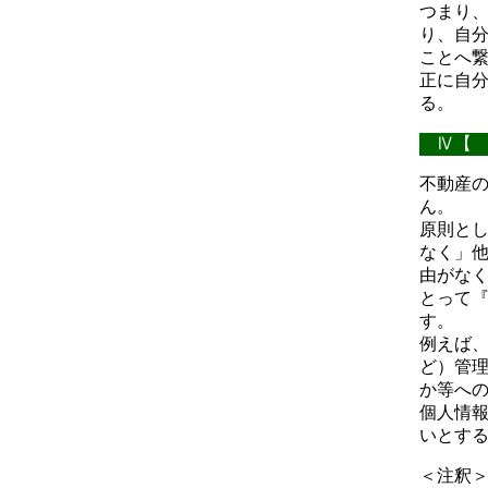
つまり
り、自
ことへ
正に自
る。
Ⅳ【 
不動産
ん。
原則と
なく」
由がな
とって
す。
例えば
ど）管
か等へ
個人情
いとす
＜注釈