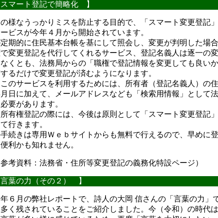
スマート登記で簡略化 】
この様なうっかりミスを防止する目的で、「スマート変更登記
サービスが今年４月から開始されています。
が定期的に住民基本台帳を基にして照会し、変更が判明した場
権で変更登記を代行してくれるサービス、登記名義人は逐一の
しなくとも、法務局からの「職権で登記情報を変更しても良い
答するだけで変更登記が済むようになります。
、このサービスを利用するためには、所有者（登記名義人）の
年月日に加えて、メールアドレスなども「検索用情報」として
る必要があります。
、所有権登記の際には、今後は原則として「スマート変更登記
って行きます。
の手続きは専用Ｗｅｂサイトからも無料で行えるので、早めに
と便利かも知れません。
・参考資料：法務省・住所等変更登記の義務化特設ページ）
言葉の力（その２） 】
年６月の弊社レポートで、詩人の大岡 信さんの「言葉の力」
数多く残されていることをご紹介しました。今（令和）の時代