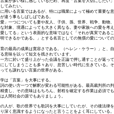
い言葉が多い様に感じているため、再度「言葉を大切にしたい
話してみたい。
通に用いる言葉ではあるが、特には職業によって極めて重要な
さが違う事もしばしばである。
「愛」一つについても妻や友人、子供、孫、世界、戦争、動物
々な対象、境遇によっても大きく異なる。妻や家族への愛を考
「愛してる」という表面的な意味ではなく「それが真実である
証明できるかである。」とする名言としての無償の愛について
教育の最高の成果は寛容さである。（ヘレン・ケラー）」と、
げる意味を以って短文を残されています。
、一方に於いて盛り上がった会議を正論で押し通すことが返っ
しにしてしまうことも多々あり、息苦しい時代に生きている。
あっても譲れない言葉の世界がある。
法学は「言葉」を大事にする。
助詞の使い方一つで解釈が変わる可能性がある。最高裁判所の
を精査し、その意味はもちろん、射程を確定する作業は必須で
」は人間社会の源でもありましょう。
手の人が、歌の世界でも歌詞を大事にしていたが、その後法律
より深く意識するようになったと言うことをよく耳にしている