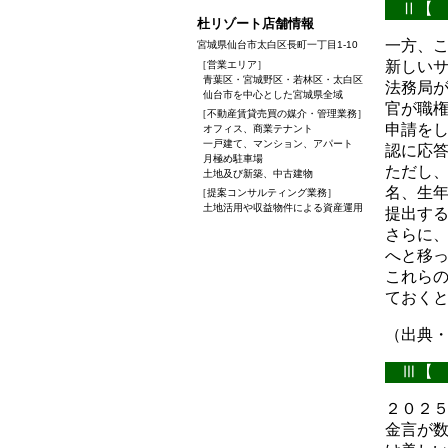
Ⅱ【 
杜リゾート店舗情報
一方、
宮城県仙台市太白区長町一丁目1-10
新しい
［営業エリア］
青葉区・宮城野区・若林区・太白区
法務局
仙台市を中心とした宮城県全域
官が職
［不動産賃貸売買の媒介・管理業務］
申請を
オフィス、商業テナント
一戸建て、マンション、アパート
認に応
月極め駐車場
ただし
土地及び新築、中古建物
名、生
［提案コンサルティング業務］
土地活用や収益物件による資産運用
提出す
さらに
へと移
これら
ておく
（出典
Ⅲ【 
２０２５
金言が