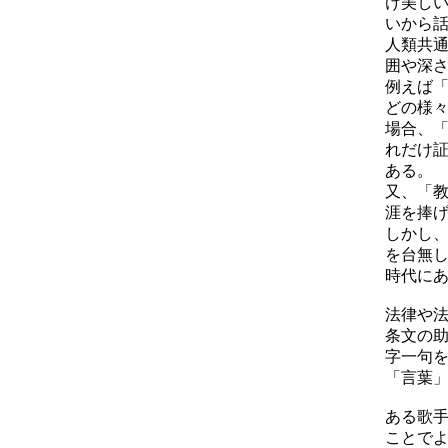
け美し
いから
人類共
囲や深
例えば
どの様
場合、
れだけ
ある。
又、「
涯を捧
しかし
を台無
時代に
法律や
条文の
字一句
「言葉
ある歌
ことで