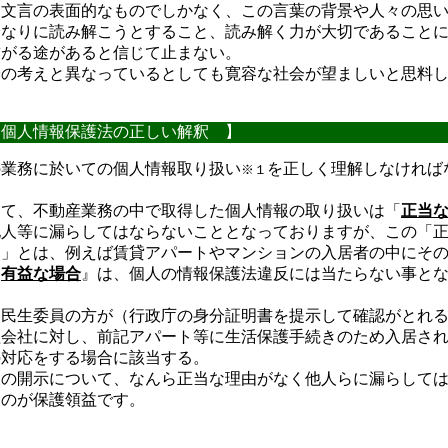
、文言の表面的なものでしかなく、この言葉の背景や人々の思
分なりに読み解こうとすること、読み解く力が大切であること
繋がる途があると信じて止まない。
分の考えと異なっているとしても寛容な社会が望ましいと思料
個人情報保護法の正しい解釈 】
の業務に於いての個人情報取り扱い
を正しく理解しなければ
※１
して、不動産業務の中で取得した個人情報の取り扱いは「
正当
他人等に漏らしてはならないこととなっておりますが、この「
く」とは、例えば賃貸アパートやマンションの入居者の中にそ
『
有益な場合
』は、個人の情報保護法違反には当たらない事と
、民生委員の方が（行政庁の身分証明書を提示して確認がとれ
理会社に対し、前記アパート等に生活保護手続きのため入居さ
の対応をする場合に該当する。
報の開示について、なんら正当な理由がなく他人らに漏らして
るのが保護領益です。
＞