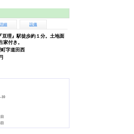
詳細
設備
『亘理』駅徒歩約１分。土地面
。古家付き。
理町字道田西
0円
10
1日
8日