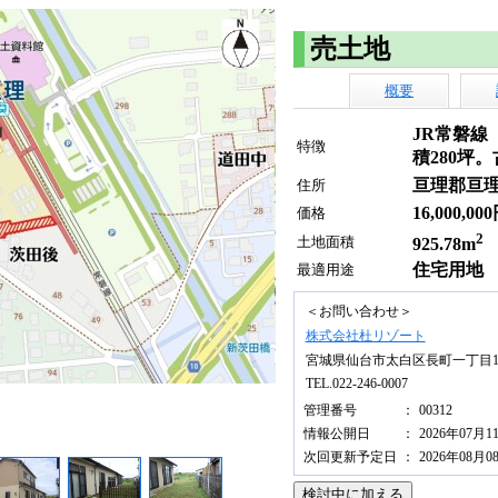
売土地
概要
JR常磐線
特徴
積280坪
亘理郡亘
住所
16,000,00
価格
2
土地面積
925.78m
住宅用地
最適用途
＜お問い合わせ＞
株式会社杜リゾート
宮城県仙台市太白区長町一丁目1-
TEL.022-246-0007
管理番号
：
00312
情報公開日
：
2026年07月1
次回更新予定日
：
2026年08月0