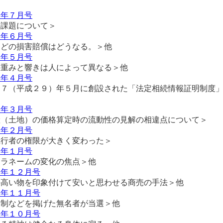
６年７月号
の課題について＞
６年６月号
などの損害賠償はどうなる。＞他
６年５月号
の重みと響きは人によって異なる＞他
６年４月号
１７（平成２９）年５月に創設された「法定相続情報証明制度
６年３月号
産（土地）の価格算定時の流動性の見解の相違点について＞
６年２月号
執行者の権限が大きく変わった＞
６年１月号
キラネームの変化の焦点＞他
５年１２月号
の高い物を印象付けて安いと思わせる商売の手法＞他
５年１１月号
抑制などを掲げた無名者が当選＞他
５年１０月号