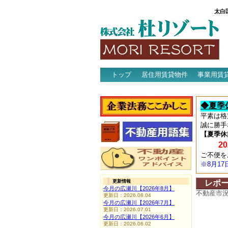
太白
トップ
居住用賃貸物件
事業用賃
アクセス
◆夏季
平素は格
誠に勝手
【夏季休
202
ご不便を
※8月1
更新情報
レポ
今月の広瀬川【2026年8月】
不動産市
更新日：2026.08.04
今月の広瀬川【2026年7月】
更新日：2026.07.01
今月の広瀬川【2026年6月】
更新日：2026.06.02