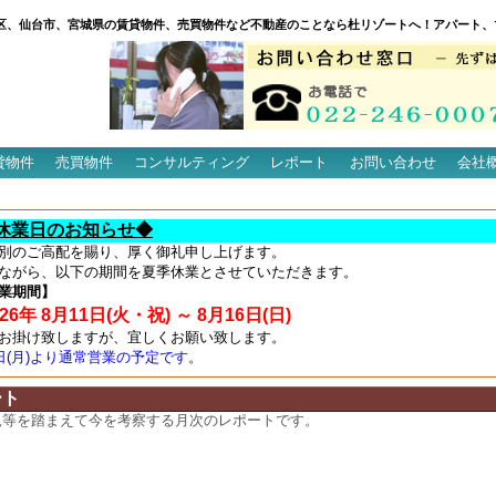
区、仙台市、宮城県の賃貸物件、売買物件など不動産のことなら杜リゾートへ！アパート、
貸物件
売買物件
コンサルティング
レポート
お問い合わせ
会社
休業日のお知らせ◆
別のご高配を賜り、厚く御礼申し上げます。
ながら、以下の期間を夏季休業とさせていただきます。
業期間】
6年 8月11日(火・祝) ～ 8月16日(日)
お掛け致しますが、宜しくお願い致します。
7日(月)より通常営業の予定です。
ート
況等を踏まえて今を考察する月次のレポートです。