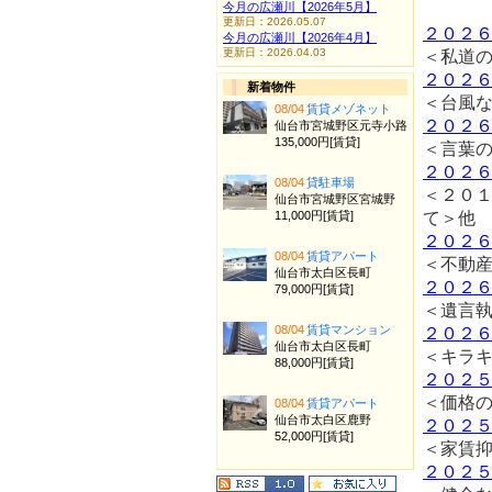
今月の広瀬川【2026年5月】
更新日：2026.05.07
２０２
今月の広瀬川【2026年4月】
更新日：2026.04.03
＜私道
２０２
新着物件
＜台風
08/04
賃貸メゾネット
２０２
仙台市宮城野区元寺小路
135,000円[賃貸]
＜言葉
２０２
08/04
貸駐車場
＜２０
仙台市宮城野区宮城野
11,000円[賃貸]
て＞他
２０２
08/04
賃貸アパート
＜不動
仙台市太白区長町
２０２
79,000円[賃貸]
＜遺言
08/04
賃貸マンション
２０２
仙台市太白区長町
＜キラ
88,000円[賃貸]
２０２
＜価格
08/04
賃貸アパート
仙台市太白区鹿野
２０２
52,000円[賃貸]
＜家賃
２０２