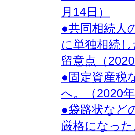
月14日）
●共同相続人
に単独相続し
留意点（202
●固定資産税
へ。（2020年
●袋路状など
厳格になった。