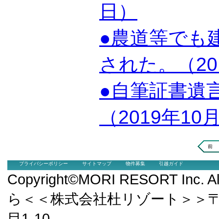
日）
●農道等でも
された。（20
●自筆証書遺
（2019年10
前
プライバシーポリシー
サイトマップ
物件募集
引越ガイド
Copyright©MORI RESORT Inc.
ら＜＜株式会社杜リゾート＞＞〒9
目1-10