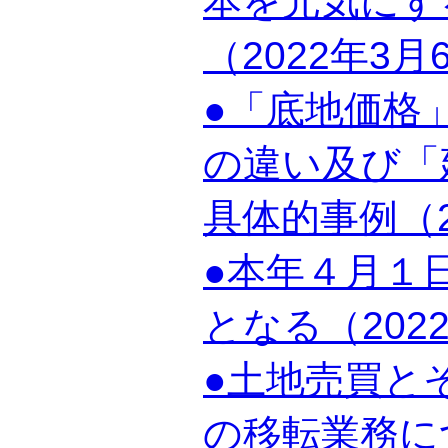
本を元気にす
（2022年3月
●「底地価格
の違い及び「
具体的事例（2
●本年４月１
となる（202
●土地売買と
の移転業務につ