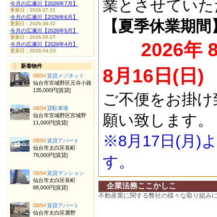
業とさせていた
今月の広瀬川【2026年7月】
更新日：2026.07.01
今月の広瀬川【2026年6月】
【夏季休業期間
更新日：2026.06.02
今月の広瀬川【2026年5月】
更新日：2026.05.07
2026年 
今月の広瀬川【2026年4月】
更新日：2026.04.03
新着物件
8月16日(日)
08/04
賃貸メゾネット
仙台市宮城野区元寺小路
135,000円[賃貸]
ご不便をお掛け
08/04
貸駐車場
願い致します。
仙台市宮城野区宮城野
11,000円[賃貸]
※8月17日(月
08/04
賃貸アパート
仙台市太白区長町
79,000円[賃貸]
す。
08/04
賃貸マンション
仙台市太白区長町
企業法務ここかしこ
88,000円[賃貸]
不動産業に関する弊社の様々な取り組み
08/04
賃貸アパート
仙台市太白区鹿野