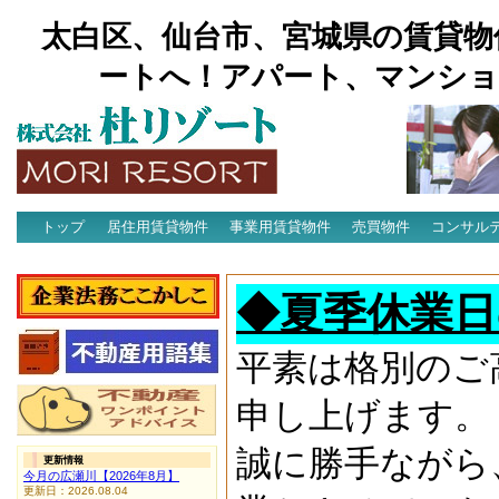
太白区、仙台市、宮城県の賃貸物
ートへ！アパート、マンショ
トップ
居住用賃貸物件
事業用賃貸物件
売買物件
コンサル
アクセス
◆夏季休業日
平素は格別のご
申し上げます。
誠に勝手ながら
更新情報
今月の広瀬川【2026年8月】
更新日：2026.08.04