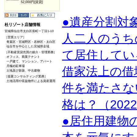
52,000円[賃貸]
●遺産分割対
杜リゾート店舗情報
宮城県仙台市太白区長町一丁目1-10
人二人のうち
［営業エリア］
青葉区・宮城野区・若林区・太白区
仙台市を中心とした宮城県全域
て居住してい
［不動産賃貸売買の媒介・管理業務］
オフィス、商業テナント
一戸建て、マンション、アパート
月極め駐車場
借家法上の借
土地及び新築、中古建物
［提案コンサルティング業務］
土地活用や収益物件による資産運用
件を満たさな
格は？（202
●居住用建物