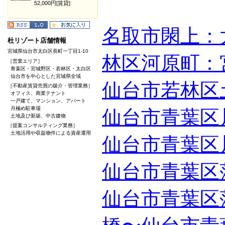
52,000円[賃貸]
名取市閖上：
杜リゾート店舗情報
宮城県仙台市太白区長町一丁目1-10
林区河原町：
［営業エリア］
青葉区・宮城野区・若林区・太白区
仙台市を中心とした宮城県全域
仙台市若林区
［不動産賃貸売買の媒介・管理業務］
オフィス、商業テナント
一戸建て、マンション、アパート
月極め駐車場
仙台市青葉区
土地及び新築、中古建物
［提案コンサルティング業務］
土地活用や収益物件による資産運用
仙台市青葉区
仙台市青葉区
仙台市青葉区