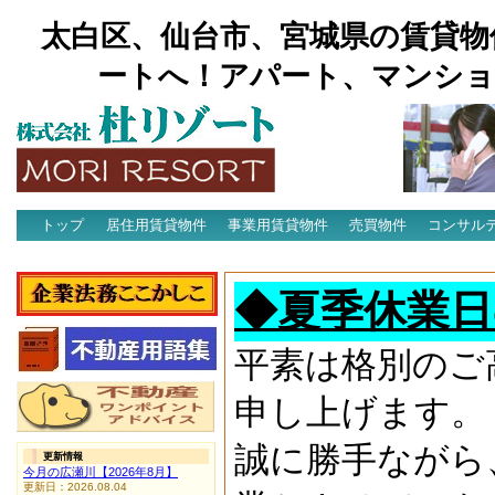
太白区、仙台市、宮城県の賃貸物
ートへ！アパート、マンショ
トップ
居住用賃貸物件
事業用賃貸物件
売買物件
コンサル
アクセス
◆夏季休業日
平素は格別のご
申し上げます。
誠に勝手ながら
更新情報
今月の広瀬川【2026年8月】
更新日：2026.08.04