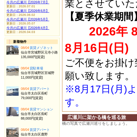
業とさせていた
今月の広瀬川【2026年7月】
更新日：2026.07.01
今月の広瀬川【2026年6月】
【夏季休業期間
更新日：2026.06.02
今月の広瀬川【2026年5月】
更新日：2026.05.07
2026年 
今月の広瀬川【2026年4月】
更新日：2026.04.03
新着物件
8月16日(日)
08/04
賃貸メゾネット
仙台市宮城野区元寺小路
135,000円[賃貸]
ご不便をお掛け
08/04
貸駐車場
願い致します。
仙台市宮城野区宮城野
11,000円[賃貸]
※8月17日(月
08/04
賃貸アパート
仙台市太白区長町
79,000円[賃貸]
す。
08/04
賃貸マンション
仙台市太白区長町
広瀬川に架かる橋を巡る旅
88,000円[賃貸]
橋の写真で広瀬川巡りをしましょう。
08/04
賃貸アパート
仙台市太白区鹿野