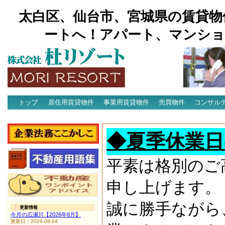
太白区、仙台市、宮城県の賃貸物
ートへ！アパート、マンショ
トップ
居住用賃貸物件
事業用賃貸物件
売買物件
コンサル
アクセス
◆夏季休業日
平素は格別のご
申し上げます。
誠に勝手ながら
更新情報
今月の広瀬川【2026年8月】
更新日：2026.08.04