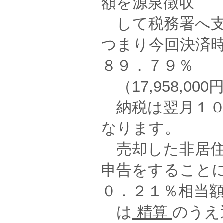
額を源泉徴収
して税務署へ支
つまり今回決済
８９．７９％
（17,958,0
納税は翌月１０
なります。
売却した非居住
申告をすること
０．２１％相当
は
精算
のうえ