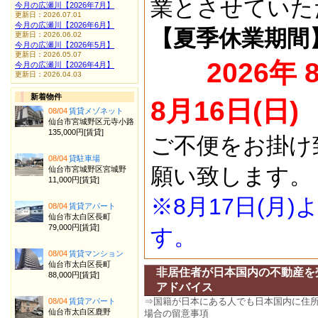
業とさせていた
今月の広瀬川【2026年7月】
更新日：2026.07.01
今月の広瀬川【2026年6月】
【夏季休業期間
更新日：2026.06.02
今月の広瀬川【2026年5月】
更新日：2026.05.07
2026年 
今月の広瀬川【2026年4月】
更新日：2026.04.03
新着物件
8月16日(日)
08/04
賃貸メゾネット
仙台市宮城野区元寺小路
135,000円[賃貸]
ご不便をお掛け
08/04
貸駐車場
願い致します。
仙台市宮城野区宮城野
11,000円[賃貸]
※8月17日(月
08/04
賃貸アパート
仙台市太白区長町
79,000円[賃貸]
す。
08/04
賃貸マンション
仙台市太白区長町
非居住者が日本国内の不動産を売
88,000円[賃貸]
アドバイス
⇒国籍が日本にある人でも日本国内に住
08/04
賃貸アパート
仙台市太白区鹿野
場合の留意事項