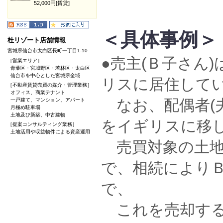
52,000円[賃貸]
＜具体事例＞
杜リゾート店舗情報
宮城県仙台市太白区長町一丁目1-10
●売主(Ｂ子さん
［営業エリア］
青葉区・宮城野区・若林区・太白区
仙台市を中心とした宮城県全域
リスに居住して
［不動産賃貸売買の媒介・管理業務］
オフィス、商業テナント
なお、配偶者(
一戸建て、マンション、アパート
月極め駐車場
土地及び新築、中古建物
をイギリスに移
［提案コンサルティング業務］
土地活用や収益物件による資産運用
売買対象の土地は
で、相続により
で、
これを売却する