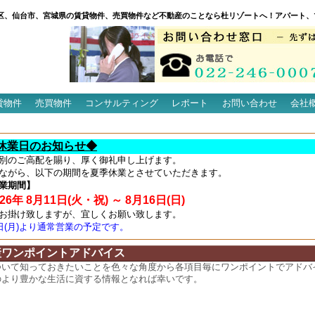
区、仙台市、宮城県の賃貸物件、売買物件など不動産のことなら杜リゾートへ！アパート、
貸物件
売買物件
コンサルティング
レポート
お問い合わせ
会社
休業日のお知らせ◆
別のご高配を賜り、厚く御礼申し上げます。
ながら、以下の期間を夏季休業とさせていただきます。
業期間】
6年 8月11日(火・祝) ～ 8月16日(日)
お掛け致しますが、宜しくお願い致します。
7日(月)より通常営業の予定です。
産ワンポイントアドバイス
ついて知っておきたいことを色々な角度から各項目毎にワンポイントでアドバ
のより豊かな生活に資する情報となれば幸いです。