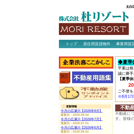
太白
トップ
居住用賃貸物件
事業用賃
アクセス
◆夏季
平素は格
誠に勝手
【夏季休
202
ご不便を
※8月1
更新情報
不動
今月の広瀬川【2026年8月】
不動産に
更新日：2026.08.04
す。皆様
今月の広瀬川【2026年7月】
更新日：2026.07.01
今月の広瀬川【2026年6月】
更新日：2026.06.02