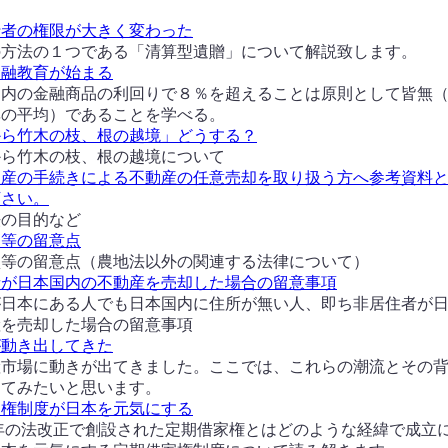
行者の権限が大きく変わった
の方法の１つである「清算型遺贈」について解説致します。
金融教育が始まる
国内の金融商品の利回りで８％を超えることは原則として皆無
率の平均）であることを学べる。
から竹木の枝、根の越境」どうする？
から竹木の枝、根の越境について
破産の手続きによる不動産の任意売却を取り扱う方へ参考資料
下さい。
法の目的など
買等の留意点
買等の留意点（農地法以外の関連する法律について）
者が日本国内の不動産を売却した場合の留意事項
が日本にある人でも日本国内に住所が無い人、即ち非居住者が
産を売却した場合の留意事項
が動き出してきた
産市場に動きが出てきました。ここでは、これらの潮流とその
ってみたいと思います。
家権制度が日本を元気にする
1年の法改正で創設された定期借家権とはどのような経緯で成立