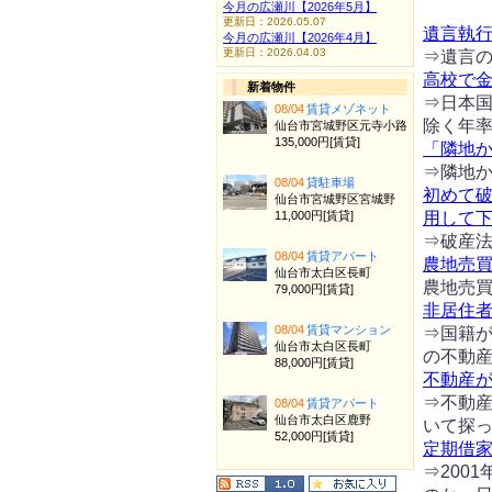
今月の広瀬川【2026年5月】
更新日：2026.05.07
遺言執
今月の広瀬川【2026年4月】
更新日：2026.04.03
⇒遺言
高校で
新着物件
⇒日本
08/04
賃貸メゾネット
除く年
仙台市宮城野区元寺小路
135,000円[賃貸]
「隣地
⇒隣地
08/04
貸駐車場
初めて
仙台市宮城野区宮城野
11,000円[賃貸]
用して
⇒破産
08/04
賃貸アパート
農地売
仙台市太白区長町
農地売
79,000円[賃貸]
非居住
08/04
賃貸マンション
⇒国籍
仙台市太白区長町
の不動
88,000円[賃貸]
不動産
⇒不動
08/04
賃貸アパート
仙台市太白区鹿野
いて探
52,000円[賃貸]
定期借
⇒200