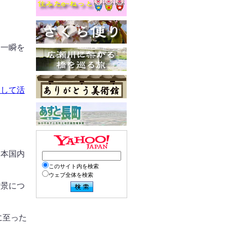
（一瞬を
として活
日本国内
このサイト内を検索
ウェブ全体を検索
背景につ
に至った