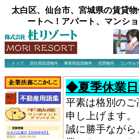
太白区、仙台市、宮城県の賃貸物
ートへ！アパート、マンショ
トップ
居住用賃貸物件
事業用賃貸物件
売買物件
コンサル
アクセス
◆夏季休業日
平素は格別のご
申し上げます。
誠に勝手ながら
更新情報
今月の広瀬川【2026年8月】
更新日：2026.08.04