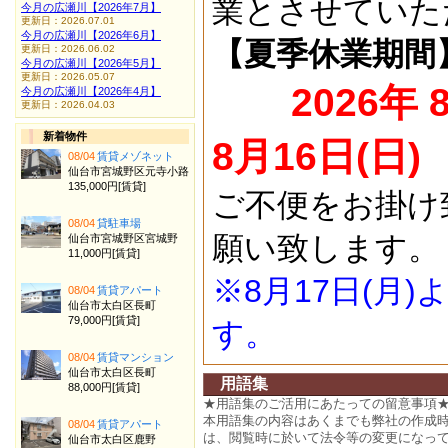
業とさせていた
今月の広瀬川【2026年7月】
更新日：2026.07.01
今月の広瀬川【2026年6月】
【夏季休業期間
更新日：2026.06.02
今月の広瀬川【2026年5月】
更新日：2026.05.07
2026年 
今月の広瀬川【2026年4月】
更新日：2026.04.03
新着物件
8月16日(日)
08/04
賃貸メゾネット
仙台市宮城野区元寺小路
135,000円[賃貸]
ご不便をお掛け
08/04
貸駐車場
願い致します。
仙台市宮城野区宮城野
11,000円[賃貸]
※8月17日(月
08/04
賃貸アパート
仙台市太白区長町
79,000円[賃貸]
す。
08/04
賃貸マンション
仙台市太白区長町
用語集
88,000円[賃貸]
★用語集のご活用にあたっての留意事項
本用語集の内容はあくまでも弊社の作成
08/04
賃貸アパート
は、閲覧時に於いて法令等の変更になっ
仙台市太白区鹿野