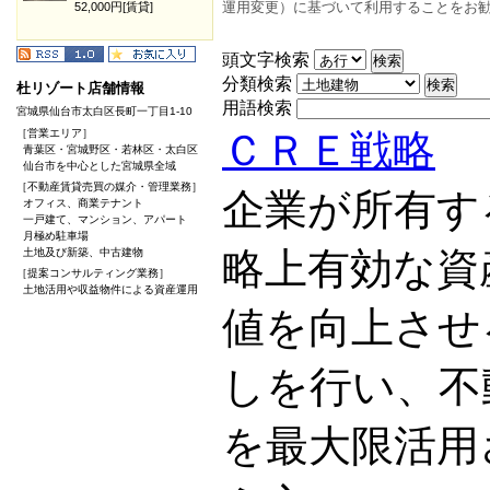
運用変更）に基づいて利用することをお
52,000円[賃貸]
頭文字検索
分類検索
杜リゾート店舗情報
用語検索
宮城県仙台市太白区長町一丁目1-10
［営業エリア］
ＣＲＥ戦略
青葉区・宮城野区・若林区・太白区
仙台市を中心とした宮城県全域
［不動産賃貸売買の媒介・管理業務］
企業が所有す
オフィス、商業テナント
一戸建て、マンション、アパート
月極め駐車場
略上有効な資
土地及び新築、中古建物
［提案コンサルティング業務］
土地活用や収益物件による資産運用
値を向上させ
しを行い、不
を最大限活用