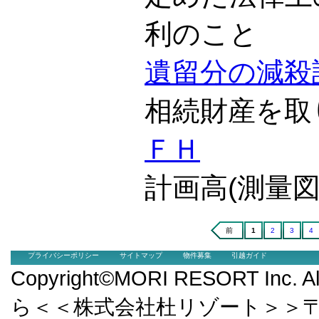
利のこと
遺留分の減殺
相続財産を取
ＦＨ
計画高(測量
前
1
2
3
4
プライバシーポリシー
サイトマップ
物件募集
引越ガイド
Copyright©MORI RESORT Inc.
ら＜＜株式会社杜リゾート＞＞〒9