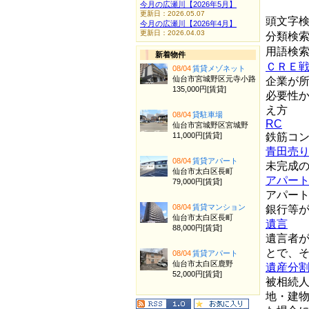
今月の広瀬川【2026年5月】
更新日：2026.05.07
頭文字
今月の広瀬川【2026年4月】
更新日：2026.04.03
分類検
用語検
新着物件
ＣＲＥ
08/04
賃貸メゾネット
仙台市宮城野区元寺小路
企業が
135,000円[賃貸]
必要性
え方
08/04
貸駐車場
RC
仙台市宮城野区宮城野
11,000円[賃貸]
鉄筋コ
青田売
08/04
賃貸アパート
未完成
仙台市太白区長町
アパー
79,000円[賃貸]
アパー
08/04
賃貸マンション
銀行等
仙台市太白区長町
遺言
88,000円[賃貸]
遺言者
とで、
08/04
賃貸アパート
仙台市太白区鹿野
遺産分
52,000円[賃貸]
被相続
地・建