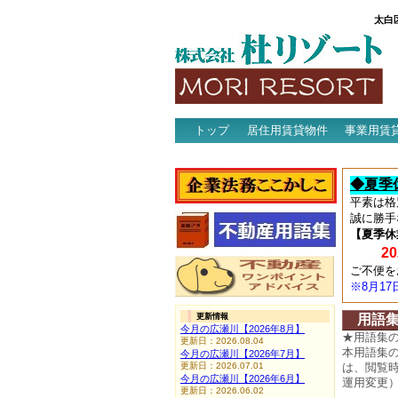
太白
トップ
居住用賃貸物件
事業用賃
アクセス
◆夏季
平素は格
誠に勝手
【夏季休
202
ご不便を
※8月1
更新情報
用語
今月の広瀬川【2026年8月】
★用語集
更新日：2026.08.04
本用語集
今月の広瀬川【2026年7月】
更新日：2026.07.01
は、閲覧
今月の広瀬川【2026年6月】
運用変更
更新日：2026.06.02