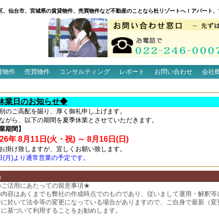
区、仙台市、宮城県の賃貸物件、売買物件など不動産のことなら杜リゾートへ！アパート、
貸物件
売買物件
コンサルティング
レポート
お問い合わせ
会社
休業日のお知らせ◆
別のご高配を賜り、厚く御礼申し上げます。
ながら、以下の期間を夏季休業とさせていただきます。
業期間】
6年 8月11日(火・祝) ～ 8月16日(日)
お掛け致しますが、宜しくお願い致します。
7日(月)より通常営業の予定です。
集
のご活用にあたっての留意事項★
の内容はあくまでも弊社の作成時点でのものであり、従いまして運用・解釈等
時に於いて法令等の変更になっている場合がありますので、ご自身で最新（変
）に基づいて利用することをお勧めします。