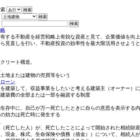
検索
索
索
戦略
所有する不動産を経営戦略上有効な資産と見て、企業価値を向
から見直しを行い、不動産投資の効率性を最大限活用させよう
ンクリート構造。
り
の土地または建物の売買等をいう
トローン
トを建築して、収益事業をしたいと考える建築主（オーナー）
が建築費の全部または一部を融資する制度
が生存中に、自己が万一死亡したときに自らの意思を表示する
その効力は死亡時に発生する
割
人（死亡した人）が、死亡したことによって開始された相続財
物、現金、株式、生命保険や債務（借金））について、相続人