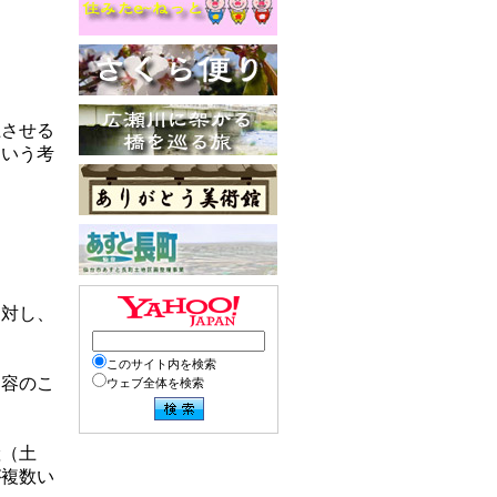
上させる
という考
に対し、
このサイト内を検索
内容のこ
ウェブ全体を検索
産（土
が複数い