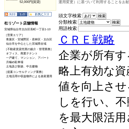
運用変更）に基づいて利用することをお
52,000円[賃貸]
頭文字検索
分類検索
杜リゾート店舗情報
用語検索
宮城県仙台市太白区長町一丁目1-10
［営業エリア］
ＣＲＥ戦略
青葉区・宮城野区・若林区・太白区
仙台市を中心とした宮城県全域
［不動産賃貸売買の媒介・管理業務］
企業が所有す
オフィス、商業テナント
一戸建て、マンション、アパート
月極め駐車場
略上有効な資
土地及び新築、中古建物
［提案コンサルティング業務］
土地活用や収益物件による資産運用
値を向上させ
しを行い、不
を最大限活用