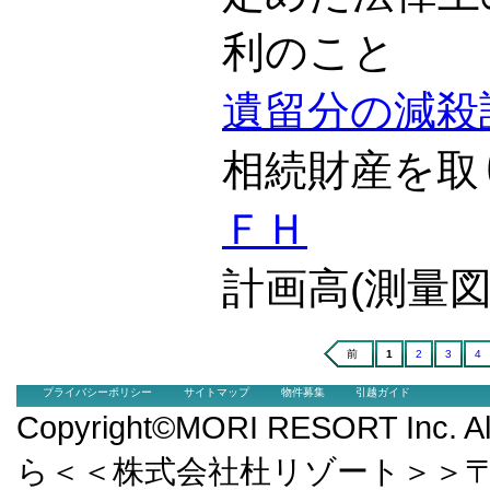
利のこと
遺留分の減殺
相続財産を取
ＦＨ
計画高(測量
前
1
2
3
4
プライバシーポリシー
サイトマップ
物件募集
引越ガイド
Copyright©MORI RESORT Inc.
ら＜＜株式会社杜リゾート＞＞〒9