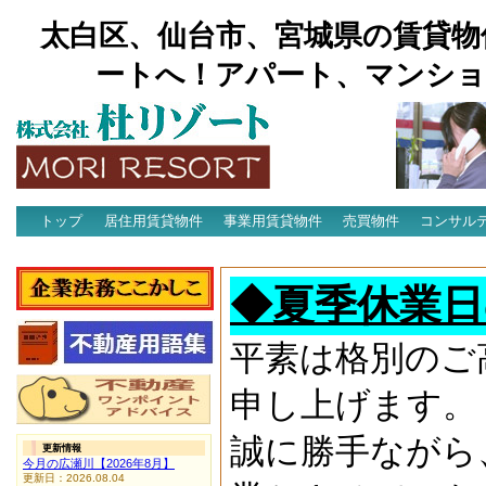
太白区、仙台市、宮城県の賃貸物
ートへ！アパート、マンショ
トップ
居住用賃貸物件
事業用賃貸物件
売買物件
コンサル
アクセス
◆夏季休業日
平素は格別のご
申し上げます。
誠に勝手ながら
更新情報
今月の広瀬川【2026年8月】
更新日：2026.08.04