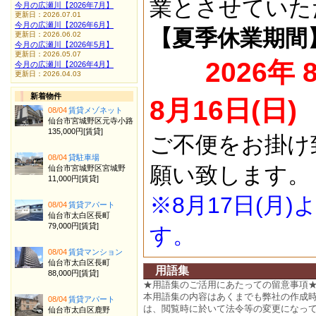
業とさせていた
今月の広瀬川【2026年7月】
更新日：2026.07.01
今月の広瀬川【2026年6月】
【夏季休業期間
更新日：2026.06.02
今月の広瀬川【2026年5月】
更新日：2026.05.07
2026年 
今月の広瀬川【2026年4月】
更新日：2026.04.03
新着物件
8月16日(日)
08/04
賃貸メゾネット
仙台市宮城野区元寺小路
135,000円[賃貸]
ご不便をお掛け
08/04
貸駐車場
願い致します。
仙台市宮城野区宮城野
11,000円[賃貸]
※8月17日(月
08/04
賃貸アパート
仙台市太白区長町
79,000円[賃貸]
す。
08/04
賃貸マンション
仙台市太白区長町
用語集
88,000円[賃貸]
★用語集のご活用にあたっての留意事項
本用語集の内容はあくまでも弊社の作成
08/04
賃貸アパート
は、閲覧時に於いて法令等の変更になっ
仙台市太白区鹿野