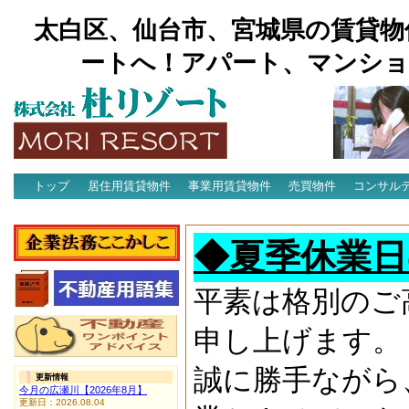
太白区、仙台市、宮城県の賃貸物
ートへ！アパート、マンショ
トップ
居住用賃貸物件
事業用賃貸物件
売買物件
コンサル
アクセス
◆夏季休業日
平素は格別のご
申し上げます。
誠に勝手ながら
更新情報
今月の広瀬川【2026年8月】
更新日：2026.08.04