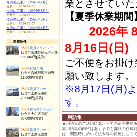
業とさせていた
今月の広瀬川【2026年7月】
更新日：2026.07.01
今月の広瀬川【2026年6月】
【夏季休業期間
更新日：2026.06.02
今月の広瀬川【2026年5月】
更新日：2026.05.07
2026年 
今月の広瀬川【2026年4月】
更新日：2026.04.03
新着物件
8月16日(日)
08/04
賃貸メゾネット
仙台市宮城野区元寺小路
135,000円[賃貸]
ご不便をお掛け
08/04
貸駐車場
願い致します。
仙台市宮城野区宮城野
11,000円[賃貸]
※8月17日(月
08/04
賃貸アパート
仙台市太白区長町
79,000円[賃貸]
す。
08/04
賃貸マンション
仙台市太白区長町
用語集
88,000円[賃貸]
★用語集のご活用にあたっての留意事項
本用語集の内容はあくまでも弊社の作成
08/04
賃貸アパート
は、閲覧時に於いて法令等の変更になっ
仙台市太白区鹿野