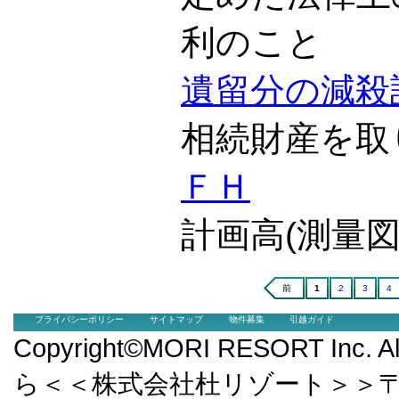
利のこと
遺留分の減殺
相続財産を取
ＦＨ
計画高(測量
前
1
2
3
4
プライバシーポリシー
サイトマップ
物件募集
引越ガイド
Copyright©MORI RESORT Inc.
ら＜＜株式会社杜リゾート＞＞〒9