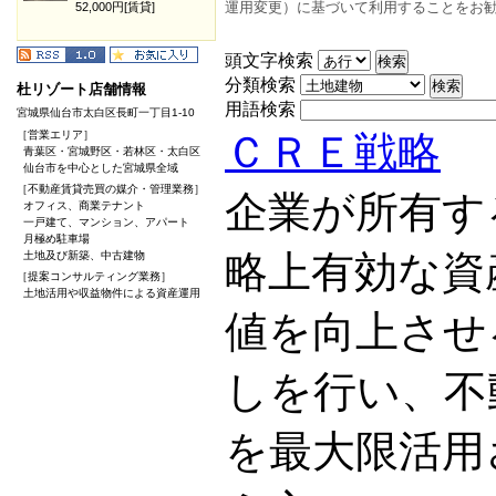
運用変更）に基づいて利用することをお
52,000円[賃貸]
頭文字検索
分類検索
杜リゾート店舗情報
用語検索
宮城県仙台市太白区長町一丁目1-10
［営業エリア］
ＣＲＥ戦略
青葉区・宮城野区・若林区・太白区
仙台市を中心とした宮城県全域
［不動産賃貸売買の媒介・管理業務］
企業が所有す
オフィス、商業テナント
一戸建て、マンション、アパート
月極め駐車場
略上有効な資
土地及び新築、中古建物
［提案コンサルティング業務］
土地活用や収益物件による資産運用
値を向上させ
しを行い、不
を最大限活用