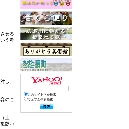
上させる
という考
に対し、
このサイト内を検索
内容のこ
ウェブ全体を検索
産（土
が複数い