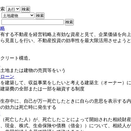
検索
索
索
戦略
所有する不動産を経営戦略上有効な資産と見て、企業価値を向
から見直しを行い、不動産投資の効率性を最大限活用させよう
ンクリート構造。
り
の土地または建物の売買等をいう
トローン
トを建築して、収益事業をしたいと考える建築主（オーナー）
が建築費の全部または一部を融資する制度
が生存中に、自己が万一死亡したときに自らの意思を表示する
その効力は死亡時に発生する
割
人（死亡した人）が、死亡したことによって開始された相続財
物、現金、株式、生命保険や債務（借金））について、相続人