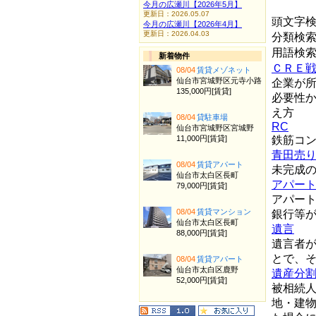
今月の広瀬川【2026年5月】
更新日：2026.05.07
頭文字
今月の広瀬川【2026年4月】
更新日：2026.04.03
分類検
用語検
新着物件
ＣＲＥ
08/04
賃貸メゾネット
仙台市宮城野区元寺小路
企業が
135,000円[賃貸]
必要性
え方
08/04
貸駐車場
RC
仙台市宮城野区宮城野
11,000円[賃貸]
鉄筋コ
青田売
08/04
賃貸アパート
未完成
仙台市太白区長町
アパー
79,000円[賃貸]
アパー
08/04
賃貸マンション
銀行等
仙台市太白区長町
遺言
88,000円[賃貸]
遺言者
とで、
08/04
賃貸アパート
仙台市太白区鹿野
遺産分
52,000円[賃貸]
被相続
地・建