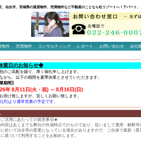
区、仙台市、宮城県の賃貸物件、売買物件など不動産のことなら杜リゾートへ！アパート、
貸物件
売買物件
コンサルティング
レポート
お問い合わせ
会社
休業日のお知らせ◆
別のご高配を賜り、厚く御礼申し上げます。
ながら、以下の期間を夏季休業とさせていただきます。
業期間】
6年 8月11日(火・祝) ～ 8月16日(日)
お掛け致しますが、宜しくお願い致します。
7日(月)より通常営業の予定です。
集
のご活用にあたっての留意事項★
の内容はあくまでも弊社の作成時点でのものであり、従いまして運用・解釈等
時に於いて法令等の変更になっている場合がありますので、ご自身で最新（変
）に基づいて利用することをお勧めします。