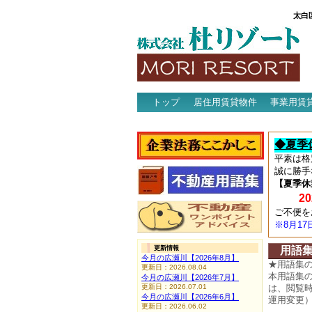
太白
トップ
居住用賃貸物件
事業用賃
アクセス
◆夏季
平素は格
誠に勝手
【夏季休
202
ご不便を
※8月1
更新情報
用語
今月の広瀬川【2026年8月】
★用語集
更新日：2026.08.04
本用語集
今月の広瀬川【2026年7月】
更新日：2026.07.01
は、閲覧
今月の広瀬川【2026年6月】
運用変更
更新日：2026.06.02