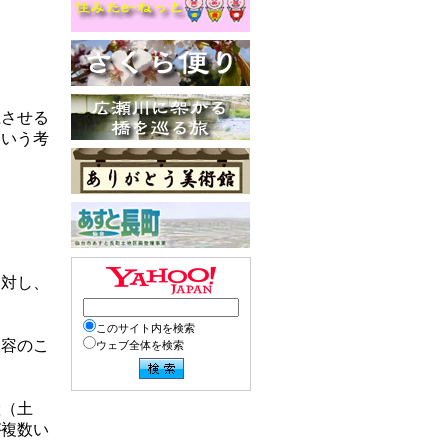
上させる
という考
に対し、
このサイト内を検索
内容のこ
ウェブ全体を検索
産（土
が複数い