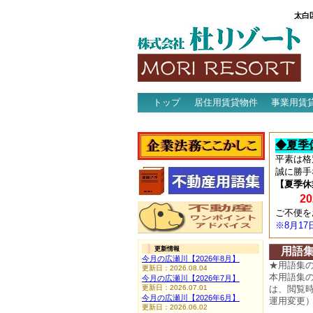
太白
トップ
居住用賃貸物件
事業用賃
アクセス
◆夏季
平素は格
誠に勝手
【夏季休
202
ご不便を
※8月1
更新情報
用語
今月の広瀬川【2026年8月】
★用語集
更新日：2026.08.04
本用語集
今月の広瀬川【2026年7月】
更新日：2026.07.01
は、閲覧
今月の広瀬川【2026年6月】
運用変更
更新日：2026.06.02