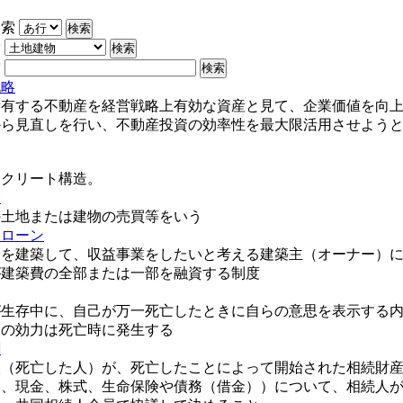
検索
索
索
戦略
所有する不動産を経営戦略上有効な資産と見て、企業価値を向
から見直しを行い、不動産投資の効率性を最大限活用させよう
ンクリート構造。
り
の土地または建物の売買等をいう
トローン
トを建築して、収益事業をしたいと考える建築主（オーナー）
が建築費の全部または一部を融資する制度
が生存中に、自己が万一死亡したときに自らの意思を表示する
その効力は死亡時に発生する
割
人（死亡した人）が、死亡したことによって開始された相続財
物、現金、株式、生命保険や債務（借金））について、相続人