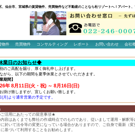
区、仙台市、宮城県の賃貸物件、売買物件など不動産のことなら杜リゾートへ！アパート、
貸物件
売買物件
コンサルティング
レポート
お問い合わせ
会社
休業日のお知らせ◆
別のご高配を賜り、厚く御礼申し上げます。
ながら、以下の期間を夏季休業とさせていただきます。
業期間】
6年 8月11日(火・祝) ～ 8月16日(日)
お掛け致しますが、宜しくお願い致します。
7日(月)より通常営業の予定です。
集
のご活用にあたっての留意事項★
の内容はあくまでも弊社の作成時点でのものであり、従いまして運用・解釈等
時に於いて法令等の変更になっている場合がありますので、ご自身で最新（変
）に基づいて利用することをお勧めします。