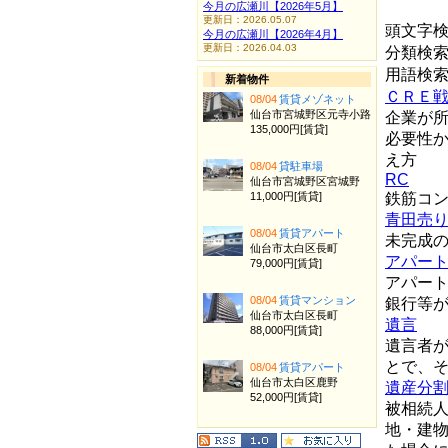
今月の広瀬川【2026年5月】
更新日：2026.05.07
頭文字
今月の広瀬川【2026年4月】
更新日：2026.04.03
分類検
用語検
新着物件
ＣＲＥ
08/04
賃貸メゾネット
仙台市宮城野区元寺小路
企業が
135,000円[賃貸]
必要性
え方
08/04
貸駐車場
RC
仙台市宮城野区宮城野
11,000円[賃貸]
鉄筋コ
青田売
08/04
賃貸アパート
未完成
仙台市太白区長町
アパー
79,000円[賃貸]
アパー
08/04
賃貸マンション
銀行等
仙台市太白区長町
遺言
88,000円[賃貸]
遺言者
とで、
08/04
賃貸アパート
仙台市太白区鹿野
遺産分
52,000円[賃貸]
被相続
地・建