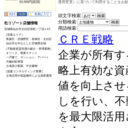
運用変更）に基づいて利用することをお
52,000円[賃貸]
頭文字検索
分類検索
杜リゾート店舗情報
用語検索
宮城県仙台市太白区長町一丁目1-10
［営業エリア］
ＣＲＥ戦略
青葉区・宮城野区・若林区・太白区
仙台市を中心とした宮城県全域
［不動産賃貸売買の媒介・管理業務］
企業が所有す
オフィス、商業テナント
一戸建て、マンション、アパート
月極め駐車場
略上有効な資
土地及び新築、中古建物
［提案コンサルティング業務］
土地活用や収益物件による資産運用
値を向上させ
しを行い、不
を最大限活用