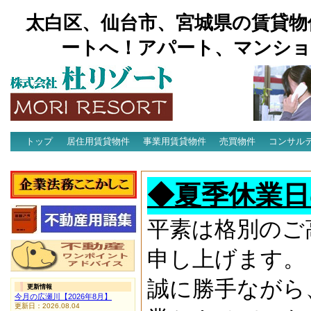
太白区、仙台市、宮城県の賃貸物
ートへ！アパート、マンショ
トップ
居住用賃貸物件
事業用賃貸物件
売買物件
コンサル
アクセス
◆夏季休業日
平素は格別のご
申し上げます。
誠に勝手ながら
更新情報
今月の広瀬川【2026年8月】
更新日：2026.08.04