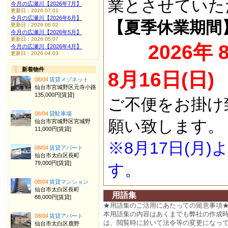
業とさせていた
今月の広瀬川【2026年7月】
更新日：2026.07.01
今月の広瀬川【2026年6月】
【夏季休業期間
更新日：2026.06.02
今月の広瀬川【2026年5月】
更新日：2026.05.07
2026年 
今月の広瀬川【2026年4月】
更新日：2026.04.03
新着物件
8月16日(日)
08/04
賃貸メゾネット
仙台市宮城野区元寺小路
135,000円[賃貸]
ご不便をお掛け
08/04
貸駐車場
願い致します。
仙台市宮城野区宮城野
11,000円[賃貸]
※8月17日(月
08/04
賃貸アパート
仙台市太白区長町
79,000円[賃貸]
す。
08/04
賃貸マンション
仙台市太白区長町
用語集
88,000円[賃貸]
★用語集のご活用にあたっての留意事項
本用語集の内容はあくまでも弊社の作成
08/04
賃貸アパート
は、閲覧時に於いて法令等の変更になっ
仙台市太白区鹿野