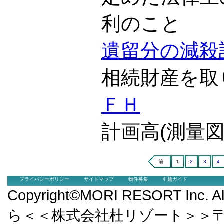
利のこと
遺留分の減殺
相続財産を取
ＦＨ
計画高(測量
前
1
2
3
4
プライバシーポリシー
サイトマップ
物件募集
引越ガイド
Copyright©MORI RESORT Inc.
ら＜＜株式会社杜リゾート＞＞〒9