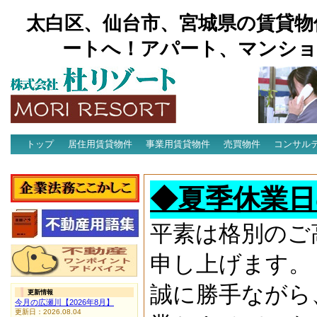
太白区、仙台市、宮城県の賃貸物
ートへ！アパート、マンショ
トップ
居住用賃貸物件
事業用賃貸物件
売買物件
コンサル
アクセス
◆夏季休業日
平素は格別のご
申し上げます。
誠に勝手ながら
更新情報
今月の広瀬川【2026年8月】
更新日：2026.08.04