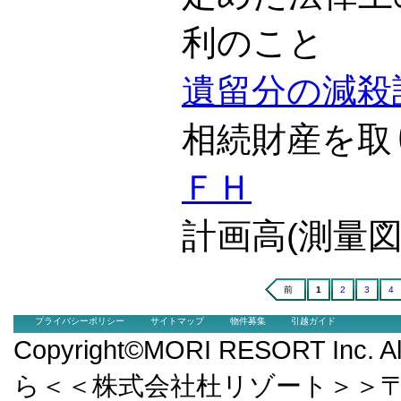
利のこと
遺留分の減殺
相続財産を取
ＦＨ
計画高(測量
前
1
2
3
4
プライバシーポリシー
サイトマップ
物件募集
引越ガイド
Copyright©MORI RESORT Inc.
ら＜＜株式会社杜リゾート＞＞〒9