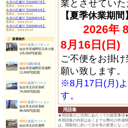
業とさせていた
今月の広瀬川【2026年7月】
更新日：2026.07.01
今月の広瀬川【2026年6月】
【夏季休業期間
更新日：2026.06.02
今月の広瀬川【2026年5月】
更新日：2026.05.07
2026年 
今月の広瀬川【2026年4月】
更新日：2026.04.03
新着物件
8月16日(日)
08/04
賃貸メゾネット
仙台市宮城野区元寺小路
135,000円[賃貸]
ご不便をお掛け
08/04
貸駐車場
願い致します。
仙台市宮城野区宮城野
11,000円[賃貸]
※8月17日(月
08/04
賃貸アパート
仙台市太白区長町
79,000円[賃貸]
す。
08/04
賃貸マンション
仙台市太白区長町
用語集
88,000円[賃貸]
★用語集のご活用にあたっての留意事項
本用語集の内容はあくまでも弊社の作成
08/04
賃貸アパート
は、閲覧時に於いて法令等の変更になっ
仙台市太白区鹿野