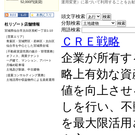
運用変更）に基づいて利用することをお
52,000円[賃貸]
頭文字検索
分類検索
杜リゾート店舗情報
用語検索
宮城県仙台市太白区長町一丁目1-10
［営業エリア］
ＣＲＥ戦略
青葉区・宮城野区・若林区・太白区
仙台市を中心とした宮城県全域
［不動産賃貸売買の媒介・管理業務］
企業が所有す
オフィス、商業テナント
一戸建て、マンション、アパート
月極め駐車場
略上有効な資
土地及び新築、中古建物
［提案コンサルティング業務］
土地活用や収益物件による資産運用
値を向上させ
しを行い、不
を最大限活用