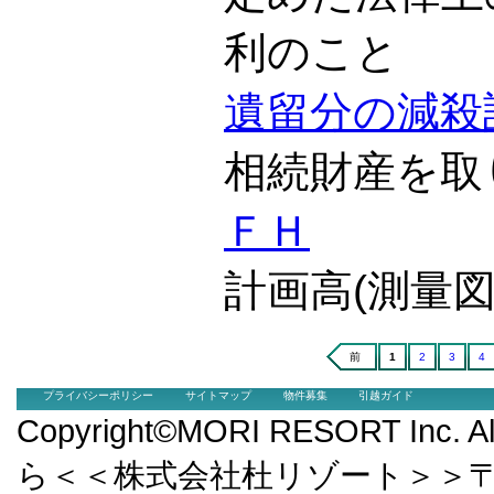
利のこと
遺留分の減殺
相続財産を取
ＦＨ
計画高(測量
前
1
2
3
4
プライバシーポリシー
サイトマップ
物件募集
引越ガイド
Copyright©MORI RESORT Inc.
ら＜＜株式会社杜リゾート＞＞〒9