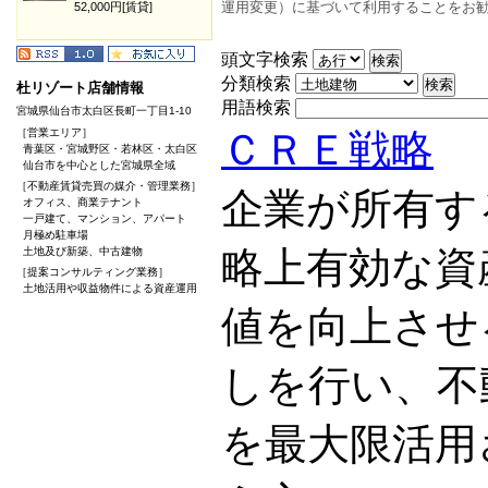
運用変更）に基づいて利用することをお
52,000円[賃貸]
頭文字検索
分類検索
杜リゾート店舗情報
用語検索
宮城県仙台市太白区長町一丁目1-10
［営業エリア］
ＣＲＥ戦略
青葉区・宮城野区・若林区・太白区
仙台市を中心とした宮城県全域
［不動産賃貸売買の媒介・管理業務］
企業が所有す
オフィス、商業テナント
一戸建て、マンション、アパート
月極め駐車場
略上有効な資
土地及び新築、中古建物
［提案コンサルティング業務］
土地活用や収益物件による資産運用
値を向上させ
しを行い、不
を最大限活用