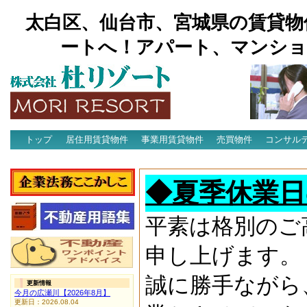
太白区、仙台市、宮城県の賃貸物
ートへ！アパート、マンショ
トップ
居住用賃貸物件
事業用賃貸物件
売買物件
コンサル
アクセス
◆夏季休業日
平素は格別のご
申し上げます。
誠に勝手ながら
更新情報
今月の広瀬川【2026年8月】
更新日：2026.08.04