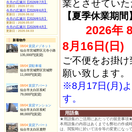
業とさせていた
今月の広瀬川【2026年7月】
更新日：2026.07.01
今月の広瀬川【2026年6月】
【夏季休業期間
更新日：2026.06.02
今月の広瀬川【2026年5月】
更新日：2026.05.07
2026年 
今月の広瀬川【2026年4月】
更新日：2026.04.03
新着物件
8月16日(日)
08/04
賃貸メゾネット
仙台市宮城野区元寺小路
135,000円[賃貸]
ご不便をお掛け
08/04
貸駐車場
願い致します。
仙台市宮城野区宮城野
11,000円[賃貸]
※8月17日(月
08/04
賃貸アパート
仙台市太白区長町
79,000円[賃貸]
す。
08/04
賃貸マンション
仙台市太白区長町
用語集
88,000円[賃貸]
★用語集のご活用にあたっての留意事項
本用語集の内容はあくまでも弊社の作成
08/04
賃貸アパート
は、閲覧時に於いて法令等の変更になっ
仙台市太白区鹿野