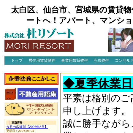
太白区、仙台市、宮城県の賃貸物
ートへ！アパート、マンショ
トップ
居住用賃貸物件
事業用賃貸物件
売買物件
コンサル
アクセス
◆夏季休業日
平素は格別のご
申し上げます。
誠に勝手ながら
更新情報
今月の広瀬川【2026年8月】
更新日：2026.08.04