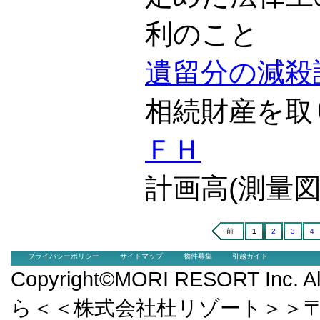
利のこと
遺留分の減殺
相続財産を取
ＦＨ
計画高(測量
前
1
2
3
4
プライバシーポリシー
サイトマップ
物件募集
引越ガイド
Copyright©MORI RESORT Inc.
ら＜＜株式会社杜リゾート＞＞〒9