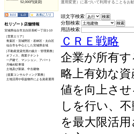
運用変更）に基づいて利用することをお
52,000円[賃貸]
頭文字検索
分類検索
杜リゾート店舗情報
用語検索
宮城県仙台市太白区長町一丁目1-10
［営業エリア］
ＣＲＥ戦略
青葉区・宮城野区・若林区・太白区
仙台市を中心とした宮城県全域
［不動産賃貸売買の媒介・管理業務］
企業が所有す
オフィス、商業テナント
一戸建て、マンション、アパート
月極め駐車場
略上有効な資
土地及び新築、中古建物
［提案コンサルティング業務］
土地活用や収益物件による資産運用
値を向上させ
しを行い、不
を最大限活用