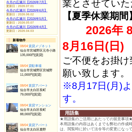
業とさせていた
今月の広瀬川【2026年7月】
更新日：2026.07.01
今月の広瀬川【2026年6月】
【夏季休業期間
更新日：2026.06.02
今月の広瀬川【2026年5月】
更新日：2026.05.07
2026年 
今月の広瀬川【2026年4月】
更新日：2026.04.03
新着物件
8月16日(日)
08/04
賃貸メゾネット
仙台市宮城野区元寺小路
135,000円[賃貸]
ご不便をお掛け
08/04
貸駐車場
願い致します。
仙台市宮城野区宮城野
11,000円[賃貸]
※8月17日(月
08/04
賃貸アパート
仙台市太白区長町
79,000円[賃貸]
す。
08/04
賃貸マンション
仙台市太白区長町
用語集
88,000円[賃貸]
★用語集のご活用にあたっての留意事項
本用語集の内容はあくまでも弊社の作成
08/04
賃貸アパート
は、閲覧時に於いて法令等の変更になっ
仙台市太白区鹿野