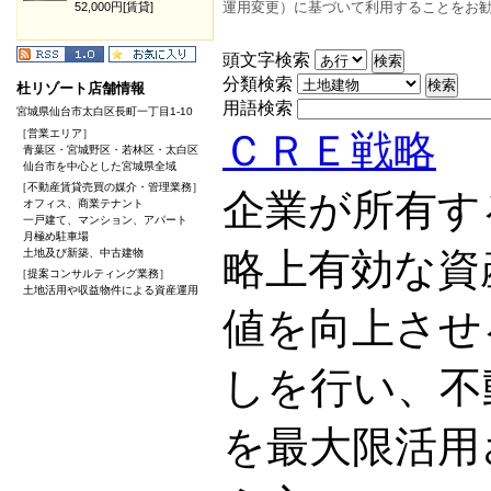
運用変更）に基づいて利用することをお
52,000円[賃貸]
頭文字検索
分類検索
杜リゾート店舗情報
用語検索
宮城県仙台市太白区長町一丁目1-10
［営業エリア］
ＣＲＥ戦略
青葉区・宮城野区・若林区・太白区
仙台市を中心とした宮城県全域
［不動産賃貸売買の媒介・管理業務］
企業が所有す
オフィス、商業テナント
一戸建て、マンション、アパート
月極め駐車場
略上有効な資
土地及び新築、中古建物
［提案コンサルティング業務］
土地活用や収益物件による資産運用
値を向上させ
しを行い、不
を最大限活用