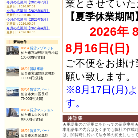
業とさせていた
今月の広瀬川【2026年7月】
更新日：2026.07.01
今月の広瀬川【2026年6月】
【夏季休業期間
更新日：2026.06.02
今月の広瀬川【2026年5月】
更新日：2026.05.07
2026年 
今月の広瀬川【2026年4月】
更新日：2026.04.03
新着物件
8月16日(日)
08/04
賃貸メゾネット
仙台市宮城野区元寺小路
135,000円[賃貸]
ご不便をお掛け
08/04
貸駐車場
願い致します。
仙台市宮城野区宮城野
11,000円[賃貸]
※8月17日(月
08/04
賃貸アパート
仙台市太白区長町
79,000円[賃貸]
す。
08/04
賃貸マンション
仙台市太白区長町
用語集
88,000円[賃貸]
★用語集のご活用にあたっての留意事項
本用語集の内容はあくまでも弊社の作成
08/04
賃貸アパート
は、閲覧時に於いて法令等の変更になっ
仙台市太白区鹿野