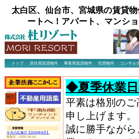
太白区、仙台市、宮城県の賃貸物
ートへ！アパート、マンショ
トップ
居住用賃貸物件
事業用賃貸物件
売買物件
コンサル
アクセス
◆夏季休業日
平素は格別のご
申し上げます。
誠に勝手ながら
更新情報
今月の広瀬川【2026年8月】
更新日：2026.08.04