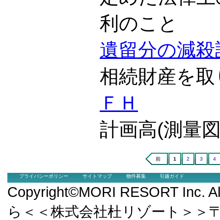
利のこと
遺留分の減殺
相続財産を取
ＦＨ
計画高(測量
前
1
2
3
4
プライバシーポリシー
サイトマップ
物件募集
引越ガイド
Copyright©MORI RESORT Inc.
ら＜＜株式会社杜リゾート＞＞〒9