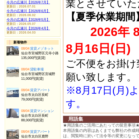
業とさせていた
今月の広瀬川【2026年7月】
更新日：2026.07.01
今月の広瀬川【2026年6月】
【夏季休業期間
更新日：2026.06.02
今月の広瀬川【2026年5月】
更新日：2026.05.07
2026年 
今月の広瀬川【2026年4月】
更新日：2026.04.03
新着物件
8月16日(日)
08/04
賃貸メゾネット
仙台市宮城野区元寺小路
135,000円[賃貸]
ご不便をお掛け
08/04
貸駐車場
願い致します。
仙台市宮城野区宮城野
11,000円[賃貸]
※8月17日(月
08/04
賃貸アパート
仙台市太白区長町
79,000円[賃貸]
す。
08/04
賃貸マンション
仙台市太白区長町
用語集
88,000円[賃貸]
★用語集のご活用にあたっての留意事項
本用語集の内容はあくまでも弊社の作成
08/04
賃貸アパート
は、閲覧時に於いて法令等の変更になっ
仙台市太白区鹿野