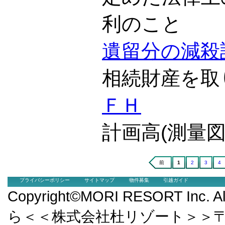
利のこと
遺留分の減殺
相続財産を取
ＦＨ
計画高(測量
前
1
2
3
4
プライバシーポリシー
サイトマップ
物件募集
引越ガイド
Copyright©MORI RESORT Inc.
ら＜＜株式会社杜リゾート＞＞〒9