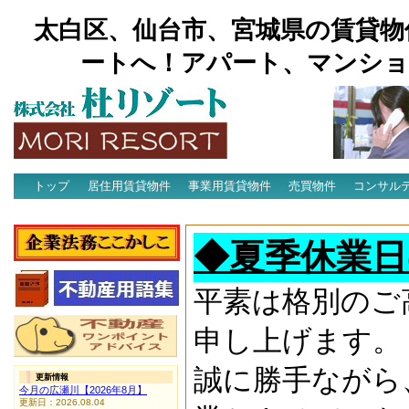
太白区、仙台市、宮城県の賃貸物
ートへ！アパート、マンショ
トップ
居住用賃貸物件
事業用賃貸物件
売買物件
コンサル
アクセス
◆夏季休業日
平素は格別のご
申し上げます。
誠に勝手ながら
更新情報
今月の広瀬川【2026年8月】
更新日：2026.08.04