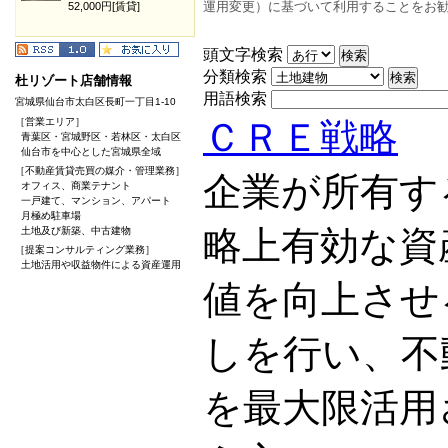
運用変更）に基づいて利用することをお
52,000円[賃貸]
頭文字検索
分類検索
杜リゾート店舗情報
用語検索
宮城県仙台市太白区長町一丁目1-10
［営業エリア］
ＣＲＥ戦略
青葉区・宮城野区・若林区・太白区
仙台市を中心とした宮城県全域
［不動産賃貸売買の媒介・管理業務］
企業が所有す
オフィス、商業テナント
一戸建て、マンション、アパート
月極め駐車場
略上有効な資
土地及び新築、中古建物
［提案コンサルティング業務］
土地活用や収益物件による資産運用
値を向上させ
しを行い、不
を最大限活用