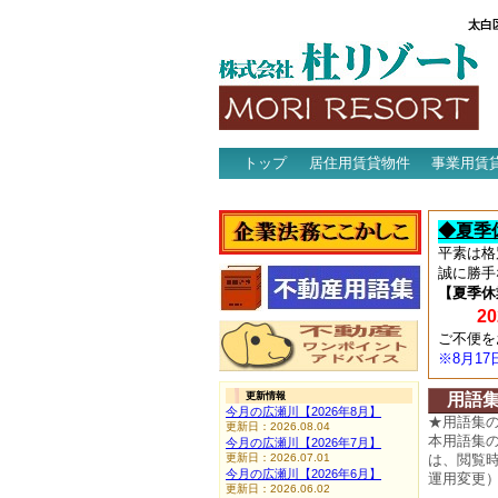
太白
トップ
居住用賃貸物件
事業用賃
アクセス
◆夏季
平素は格
誠に勝手
【夏季休
202
ご不便を
※8月1
更新情報
用語
今月の広瀬川【2026年8月】
★用語集
更新日：2026.08.04
本用語集
今月の広瀬川【2026年7月】
更新日：2026.07.01
は、閲覧
今月の広瀬川【2026年6月】
運用変更
更新日：2026.06.02