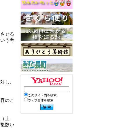
上させる
という考
に対し、
このサイト内を検索
内容のこ
ウェブ全体を検索
産（土
が複数い