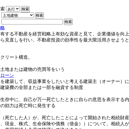
検索
索
索
戦略
所有する不動産を経営戦略上有効な資産と見て、企業価値を向
から見直しを行い、不動産投資の効率性を最大限活用させよう
ンクリート構造。
り
の土地または建物の売買等をいう
トローン
トを建築して、収益事業をしたいと考える建築主（オーナー）
が建築費の全部または一部を融資する制度
が生存中に、自己が万一死亡したときに自らの意思を表示する
その効力は死亡時に発生する
割
人（死亡した人）が、死亡したことによって開始された相続財
物、現金、株式、生命保険や債務（借金））について、相続人