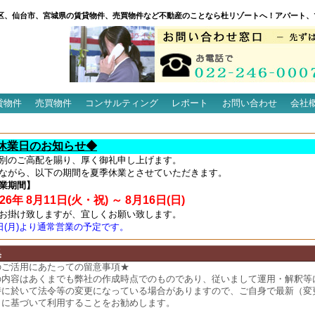
区、仙台市、宮城県の賃貸物件、売買物件など不動産のことなら杜リゾートへ！アパート、
貸物件
売買物件
コンサルティング
レポート
お問い合わせ
会社
休業日のお知らせ◆
別のご高配を賜り、厚く御礼申し上げます。
ながら、以下の期間を夏季休業とさせていただきます。
業期間】
6年 8月11日(火・祝) ～ 8月16日(日)
お掛け致しますが、宜しくお願い致します。
7日(月)より通常営業の予定です。
集
のご活用にあたっての留意事項★
の内容はあくまでも弊社の作成時点でのものであり、従いまして運用・解釈等
時に於いて法令等の変更になっている場合がありますので、ご自身で最新（変
）に基づいて利用することをお勧めします。