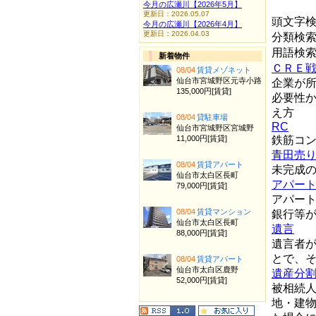
今月の広瀬川【2026年5月】
更新日：2026.05.07
頭文字
今月の広瀬川【2026年4月】
更新日：2026.04.03
分類検
用語検
新着物件
ＣＲＥ
08/04
賃貸メゾネット
仙台市宮城野区元寺小路
企業が
135,000円[賃貸]
必要性
え方
08/04
貸駐車場
RC
仙台市宮城野区宮城野
11,000円[賃貸]
鉄筋コ
青田売
08/04
賃貸アパート
未完成
仙台市太白区長町
アパー
79,000円[賃貸]
アパー
08/04
賃貸マンション
銀行等
仙台市太白区長町
遺言
88,000円[賃貸]
遺言者
とで、
08/04
賃貸アパート
仙台市太白区鹿野
遺産分
52,000円[賃貸]
被相続
地・建