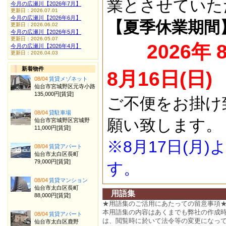
業とさせていた
今月の広瀬川【2026年7月】
更新日：2026.07.01
今月の広瀬川【2026年6月】
【夏季休業期間
更新日：2026.06.02
今月の広瀬川【2026年5月】
更新日：2026.05.07
2026年 
今月の広瀬川【2026年4月】
更新日：2026.04.03
新着物件
8月16日(日)
08/04
賃貸メゾネット
仙台市宮城野区元寺小路
135,000円[賃貸]
ご不便をお掛け
08/04
貸駐車場
願い致します。
仙台市宮城野区宮城野
11,000円[賃貸]
※8月17日(月
08/04
賃貸アパート
仙台市太白区長町
79,000円[賃貸]
す。
08/04
賃貸マンション
仙台市太白区長町
用語集
88,000円[賃貸]
★用語集のご活用にあたっての留意事項
本用語集の内容はあくまでも弊社の作成
08/04
賃貸アパート
は、閲覧時に於いて法令等の変更になっ
仙台市太白区鹿野