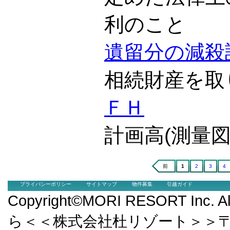
利のこと
遺留分の減殺
相続財産を取
ＦＨ
計画高(測量
前
1
2
3
4
プライバシーポリシー
サイトマップ
物件募集
引越ガイド
Copyright©MORI RESORT Inc.
ら＜＜株式会社杜リゾート＞＞〒9