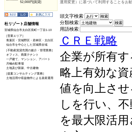
運用変更）に基づいて利用することをお
52,000円[賃貸]
頭文字検索
分類検索
杜リゾート店舗情報
用語検索
宮城県仙台市太白区長町一丁目1-10
［営業エリア］
ＣＲＥ戦略
青葉区・宮城野区・若林区・太白区
仙台市を中心とした宮城県全域
［不動産賃貸売買の媒介・管理業務］
企業が所有す
オフィス、商業テナント
一戸建て、マンション、アパート
月極め駐車場
略上有効な資
土地及び新築、中古建物
［提案コンサルティング業務］
土地活用や収益物件による資産運用
値を向上させ
しを行い、不
を最大限活用