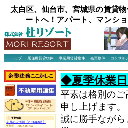
太白区、仙台市、宮城県の賃貸物
ートへ！アパート、マンショ
トップ
居住用賃貸物件
事業用賃貸物件
売買物件
コンサル
アクセス
◆夏季休業日
平素は格別のご
申し上げます。
誠に勝手ながら
更新情報
今月の広瀬川【2026年8月】
更新日：2026.08.04