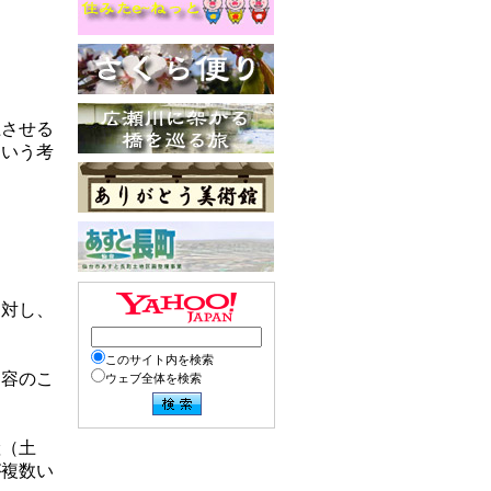
上させる
という考
に対し、
このサイト内を検索
内容のこ
ウェブ全体を検索
産（土
が複数い