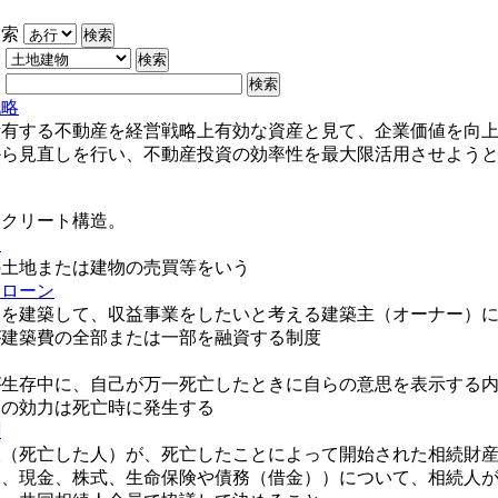
検索
索
索
戦略
所有する不動産を経営戦略上有効な資産と見て、企業価値を向
から見直しを行い、不動産投資の効率性を最大限活用させよう
ンクリート構造。
り
の土地または建物の売買等をいう
トローン
トを建築して、収益事業をしたいと考える建築主（オーナー）
が建築費の全部または一部を融資する制度
が生存中に、自己が万一死亡したときに自らの意思を表示する
その効力は死亡時に発生する
割
人（死亡した人）が、死亡したことによって開始された相続財
物、現金、株式、生命保険や債務（借金））について、相続人