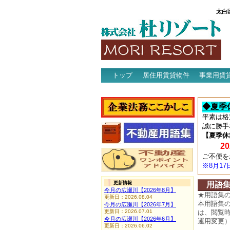
太白
トップ
居住用賃貸物件
事業用賃
アクセス
◆夏季
平素は格
誠に勝手
【夏季休
202
ご不便を
※8月1
更新情報
用語
今月の広瀬川【2026年8月】
★用語集
更新日：2026.08.04
本用語集
今月の広瀬川【2026年7月】
更新日：2026.07.01
は、閲覧
今月の広瀬川【2026年6月】
運用変更
更新日：2026.06.02