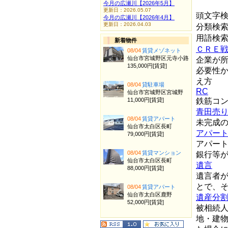
今月の広瀬川【2026年5月】
更新日：2026.05.07
頭文字
今月の広瀬川【2026年4月】
更新日：2026.04.03
分類検
用語検
新着物件
ＣＲＥ
08/04
賃貸メゾネット
仙台市宮城野区元寺小路
企業が
135,000円[賃貸]
必要性
え方
08/04
貸駐車場
RC
仙台市宮城野区宮城野
11,000円[賃貸]
鉄筋コ
青田売
08/04
賃貸アパート
未完成
仙台市太白区長町
アパー
79,000円[賃貸]
アパー
08/04
賃貸マンション
銀行等
仙台市太白区長町
遺言
88,000円[賃貸]
遺言者
とで、
08/04
賃貸アパート
仙台市太白区鹿野
遺産分
52,000円[賃貸]
被相続
地・建