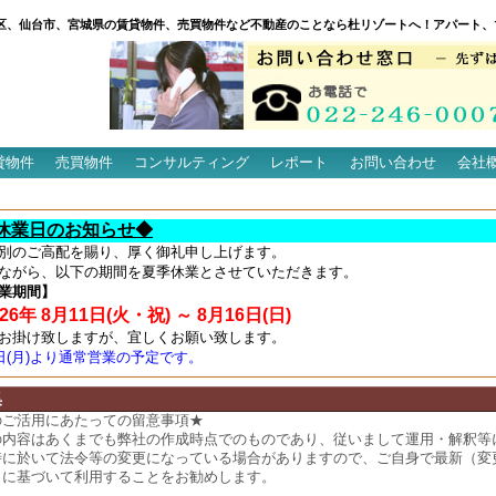
区、仙台市、宮城県の賃貸物件、売買物件など不動産のことなら杜リゾートへ！アパート、
貸物件
売買物件
コンサルティング
レポート
お問い合わせ
会社
休業日のお知らせ◆
別のご高配を賜り、厚く御礼申し上げます。
ながら、以下の期間を夏季休業とさせていただきます。
業期間】
6年 8月11日(火・祝) ～ 8月16日(日)
お掛け致しますが、宜しくお願い致します。
7日(月)より通常営業の予定です。
集
のご活用にあたっての留意事項★
の内容はあくまでも弊社の作成時点でのものであり、従いまして運用・解釈等
時に於いて法令等の変更になっている場合がありますので、ご自身で最新（変
）に基づいて利用することをお勧めします。