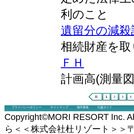
利のこと
遺留分の減殺
相続財産を取
ＦＨ
計画高(測量
前
1
2
3
4
プライバシーポリシー
サイトマップ
物件募集
引越ガイド
Copyright©MORI RESORT Inc.
ら＜＜株式会社杜リゾート＞＞〒9