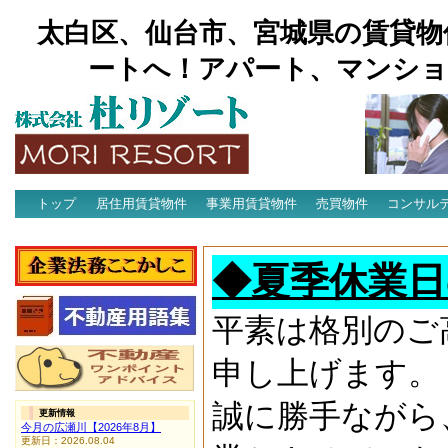
太白区、仙台市、宮城県の賃貸物
ートへ！アパート、マンショ
トップ
居住用賃貸物件
事業用賃貸物件
売買物件
コンサル
アクセス
◆夏季休業日
平素は格別のご
申し上げます。
誠に勝手ながら
更新情報
今月の広瀬川【2026年8月】
更新日：2026.08.04