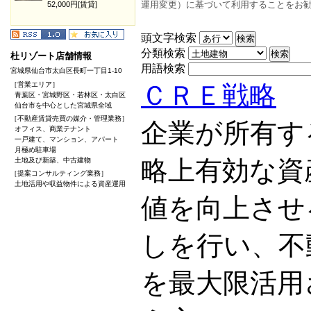
運用変更）に基づいて利用することをお
52,000円[賃貸]
頭文字検索
分類検索
杜リゾート店舗情報
用語検索
宮城県仙台市太白区長町一丁目1-10
［営業エリア］
ＣＲＥ戦略
青葉区・宮城野区・若林区・太白区
仙台市を中心とした宮城県全域
［不動産賃貸売買の媒介・管理業務］
企業が所有す
オフィス、商業テナント
一戸建て、マンション、アパート
月極め駐車場
略上有効な資
土地及び新築、中古建物
［提案コンサルティング業務］
土地活用や収益物件による資産運用
値を向上させ
しを行い、不
を最大限活用