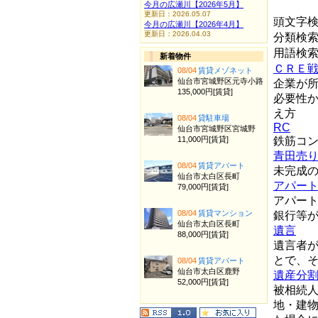
今月の広瀬川【2026年5月】
更新日：2026.05.07
頭文字
今月の広瀬川【2026年4月】
更新日：2026.04.03
分類検
用語検
新着物件
ＣＲＥ
08/04
賃貸メゾネット
仙台市宮城野区元寺小路
企業が
135,000円[賃貸]
必要性
え方
08/04
貸駐車場
RC
仙台市宮城野区宮城野
11,000円[賃貸]
鉄筋コ
青田売
08/04
賃貸アパート
未完成
仙台市太白区長町
アパー
79,000円[賃貸]
アパー
08/04
賃貸マンション
銀行等
仙台市太白区長町
遺言
88,000円[賃貸]
遺言者
とで、
08/04
賃貸アパート
仙台市太白区鹿野
遺産分
52,000円[賃貸]
被相続
地・建