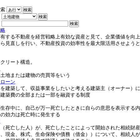
検索
索
索
戦略
所有する不動産を経営戦略上有効な資産と見て、企業価値を向
から見直しを行い、不動産投資の効率性を最大限活用させよう
ンクリート構造。
り
の土地または建物の売買等をいう
トローン
トを建築して、収益事業をしたいと考える建築主（オーナー）
が建築費の全部または一部を融資する制度
が生存中に、自己が万一死亡したときに自らの意思を表示する
その効力は死亡時に発生する
割
人（死亡した人）が、死亡したことによって開始された相続財
物、現金、株式、生命保険や債務（借金））について、相続人