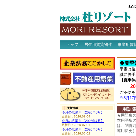
太白
トップ
居住用賃貸物件
事業用賃
アクセス
◆夏季
平素は格
誠に勝手
【夏季休
202
ご不便を
※8月1
更新情報
用語
今月の広瀬川【2026年8月】
★用語集
更新日：2026.08.04
本用語集
今月の広瀬川【2026年7月】
更新日：2026.07.01
は、閲覧
今月の広瀬川【2026年6月】
運用変更
更新日：2026.06.02