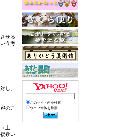
上させる
という考
に対し、
このサイト内を検索
内容のこ
ウェブ全体を検索
産（土
が複数い