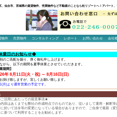
区、仙台市、宮城県の賃貸物件、売買物件など不動産のことなら杜リゾートへ！アパート、
貸物件
売買物件
コンサルティング
レポート
お問い合わせ
会社
休業日のお知らせ◆
別のご高配を賜り、厚く御礼申し上げます。
ながら、以下の期間を夏季休業とさせていただきます。
業期間】
6年 8月11日(火・祝) ～ 8月16日(日)
お掛け致しますが、宜しくお願い致します。
7日(月)より通常営業の予定です。
集
のご活用にあたっての留意事項★
の内容はあくまでも弊社の作成時点でのものであり、従いまして運用・解釈等
時に於いて法令等の変更になっている場合がありますので、ご自身で最新（変
）に基づいて利用することをお勧めします。