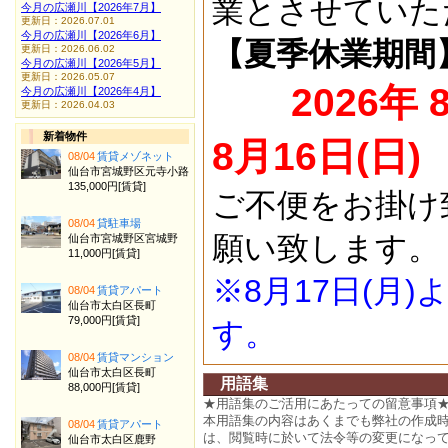
業とさせていた
今月の広瀬川【2026年7月】
更新日：2026.07.01
今月の広瀬川【2026年6月】
【夏季休業期間
更新日：2026.06.02
今月の広瀬川【2026年5月】
更新日：2026.05.07
2026年 
今月の広瀬川【2026年4月】
更新日：2026.04.03
新着物件
8月16日(日)
08/04
賃貸メゾネット
仙台市宮城野区元寺小路
135,000円[賃貸]
ご不便をお掛け
08/04
貸駐車場
願い致します。
仙台市宮城野区宮城野
11,000円[賃貸]
※8月17日(月
08/04
賃貸アパート
仙台市太白区長町
79,000円[賃貸]
す。
08/04
賃貸マンション
仙台市太白区長町
用語集
88,000円[賃貸]
★用語集のご活用にあたっての留意事項
本用語集の内容はあくまでも弊社の作成
08/04
賃貸アパート
は、閲覧時に於いて法令等の変更になっ
仙台市太白区鹿野