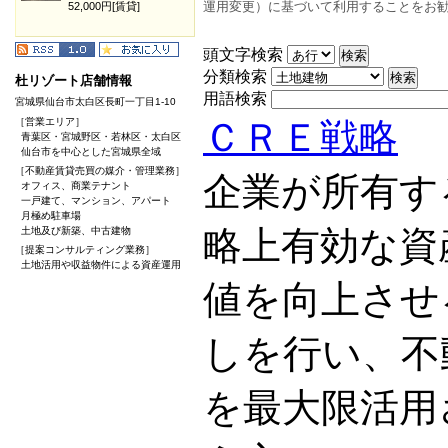
運用変更）に基づいて利用することをお
52,000円[賃貸]
頭文字検索
分類検索
杜リゾート店舗情報
用語検索
宮城県仙台市太白区長町一丁目1-10
［営業エリア］
ＣＲＥ戦略
青葉区・宮城野区・若林区・太白区
仙台市を中心とした宮城県全域
［不動産賃貸売買の媒介・管理業務］
企業が所有す
オフィス、商業テナント
一戸建て、マンション、アパート
月極め駐車場
略上有効な資
土地及び新築、中古建物
［提案コンサルティング業務］
土地活用や収益物件による資産運用
値を向上させ
しを行い、不
を最大限活用