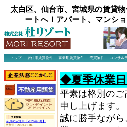
太白区、仙台市、宮城県の賃貸物
ートへ！アパート、マンショ
トップ
居住用賃貸物件
事業用賃貸物件
売買物件
コンサル
アクセス
◆夏季休業日
平素は格別のご
申し上げます。
誠に勝手ながら
更新情報
今月の広瀬川【2026年8月】
更新日：2026.08.04