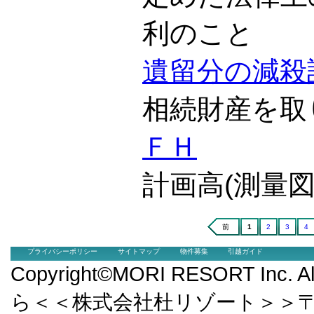
利のこと
遺留分の減殺
相続財産を取
ＦＨ
計画高(測量
前
1
2
3
4
プライバシーポリシー
サイトマップ
物件募集
引越ガイド
Copyright©MORI RESORT Inc.
ら＜＜株式会社杜リゾート＞＞〒9