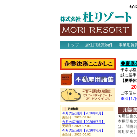
太白
トップ
居住用賃貸物件
事業用賃
アクセス
◆夏季
平素は格
誠に勝手
【夏季休
202
ご不便を
※8月1
更新情報
用語
今月の広瀬川【2026年8月】
★用語集
更新日：2026.08.04
本用語集
今月の広瀬川【2026年7月】
更新日：2026.07.01
は、閲覧
今月の広瀬川【2026年6月】
運用変更
更新日：2026.06.02