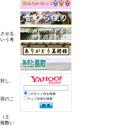
上させる
という考
に対し、
このサイト内を検索
内容のこ
ウェブ全体を検索
産（土
が複数い