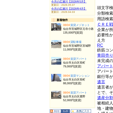
今月の広瀬川【2026年5月】
更新日：2026.05.07
頭文字
今月の広瀬川【2026年4月】
更新日：2026.04.03
分類検
用語検
新着物件
ＣＲＥ
08/04
賃貸メゾネット
仙台市宮城野区元寺小路
企業が
135,000円[賃貸]
必要性
え方
08/04
貸駐車場
RC
仙台市宮城野区宮城野
11,000円[賃貸]
鉄筋コ
青田売
08/04
賃貸アパート
未完成
仙台市太白区長町
アパー
79,000円[賃貸]
アパー
08/04
賃貸マンション
銀行等
仙台市太白区長町
遺言
88,000円[賃貸]
遺言者
とで、
08/04
賃貸アパート
仙台市太白区鹿野
遺産分
52,000円[賃貸]
被相続
地・建