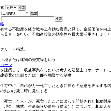
検索
索
索
戦略
所有する不動産を経営戦略上有効な資産と見て、企業価値を向
から見直しを行い、不動産投資の効率性を最大限活用させよう
ンクリート構造。
り
の土地または建物の売買等をいう
トローン
トを建築して、収益事業をしたいと考える建築主（オーナー）
が建築費の全部または一部を融資する制度
が生存中に、自己が万一死亡したときに自らの意思を表示する
その効力は死亡時に発生する
割
人（死亡した人）が、死亡したことによって開始された相続財
物、現金、株式、生命保険や債務（借金））について、相続人