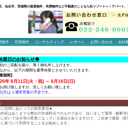
区、仙台市、宮城県の賃貸物件、売買物件など不動産のことなら杜リゾートへ！アパート、
貸物件
売買物件
コンサルティング
レポート
お問い合わせ
会社
休業日のお知らせ◆
別のご高配を賜り、厚く御礼申し上げます。
ながら、以下の期間を夏季休業とさせていただきます。
業期間】
6年 8月11日(火・祝) ～ 8月16日(日)
お掛け致しますが、宜しくお願い致します。
7日(月)より通常営業の予定です。
集
のご活用にあたっての留意事項★
の内容はあくまでも弊社の作成時点でのものであり、従いまして運用・解釈等
時に於いて法令等の変更になっている場合がありますので、ご自身で最新（変
）に基づいて利用することをお勧めします。