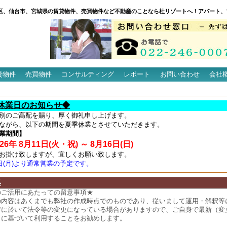
区、仙台市、宮城県の賃貸物件、売買物件など不動産のことなら杜リゾートへ！アパート、
貸物件
売買物件
コンサルティング
レポート
お問い合わせ
会社
休業日のお知らせ◆
別のご高配を賜り、厚く御礼申し上げます。
ながら、以下の期間を夏季休業とさせていただきます。
業期間】
6年 8月11日(火・祝) ～ 8月16日(日)
お掛け致しますが、宜しくお願い致します。
7日(月)より通常営業の予定です。
集
のご活用にあたっての留意事項★
の内容はあくまでも弊社の作成時点でのものであり、従いまして運用・解釈等
時に於いて法令等の変更になっている場合がありますので、ご自身で最新（変
）に基づいて利用することをお勧めします。