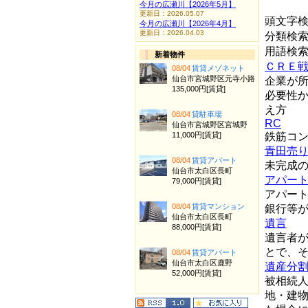
今月の広瀬川【2026年5月】
更新日：2026.05.07
頭文字
今月の広瀬川【2026年4月】
更新日：2026.04.03
分類検
用語検
新着物件
ＣＲＥ
08/04
賃貸メゾネット
仙台市宮城野区元寺小路
企業が
135,000円[賃貸]
必要性
え方
08/04
貸駐車場
RC
仙台市宮城野区宮城野
11,000円[賃貸]
鉄筋コ
青田売
08/04
賃貸アパート
未完成
仙台市太白区長町
アパー
79,000円[賃貸]
アパー
08/04
賃貸マンション
銀行等
仙台市太白区長町
遺言
88,000円[賃貸]
遺言者
とで、
08/04
賃貸アパート
仙台市太白区鹿野
遺産分
52,000円[賃貸]
被相続
地・建