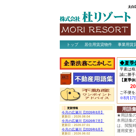
太白
トップ
居住用賃貸物件
事業用賃
アクセス
◆夏季
平素は格
誠に勝手
【夏季休
202
ご不便を
※8月1
更新情報
用語
今月の広瀬川【2026年8月】
★用語集
更新日：2026.08.04
本用語集
今月の広瀬川【2026年7月】
更新日：2026.07.01
は、閲覧
今月の広瀬川【2026年6月】
運用変更
更新日：2026.06.02