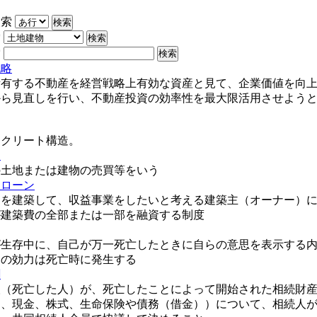
検索
索
索
戦略
所有する不動産を経営戦略上有効な資産と見て、企業価値を向
から見直しを行い、不動産投資の効率性を最大限活用させよう
ンクリート構造。
り
の土地または建物の売買等をいう
トローン
トを建築して、収益事業をしたいと考える建築主（オーナー）
が建築費の全部または一部を融資する制度
が生存中に、自己が万一死亡したときに自らの意思を表示する
その効力は死亡時に発生する
割
人（死亡した人）が、死亡したことによって開始された相続財
物、現金、株式、生命保険や債務（借金））について、相続人