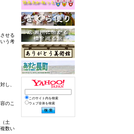
上させる
という考
に対し、
このサイト内を検索
内容のこ
ウェブ全体を検索
産（土
が複数い