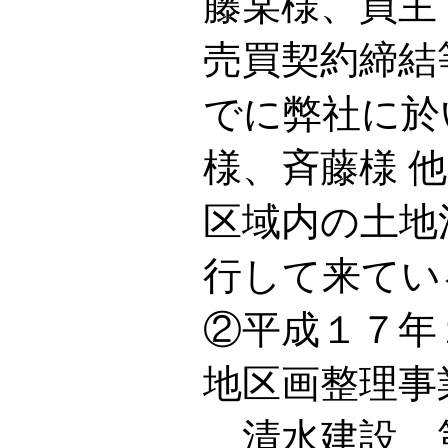
藤某様、買主
売買契約締結
でに弊社に於
様、斉藤様 
区域内の土地
行して来てい
②平成１７年
地区画整理事
清水建設 