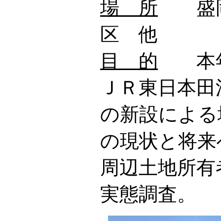
場 所
盛岡
区 他
目 的
本年
ＪＲ東日本田
の新設による
の現状と将来
周辺土地所有
実態調査。