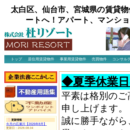
太白区、仙台市、宮城県の賃貸物
ートへ！アパート、マンショ
トップ
居住用賃貸物件
事業用賃貸物件
売買物件
コンサル
アクセス
◆夏季休業日
平素は格別のご
申し上げます。
誠に勝手ながら
更新情報
今月の広瀬川【2026年8月】
更新日：2026.08.04