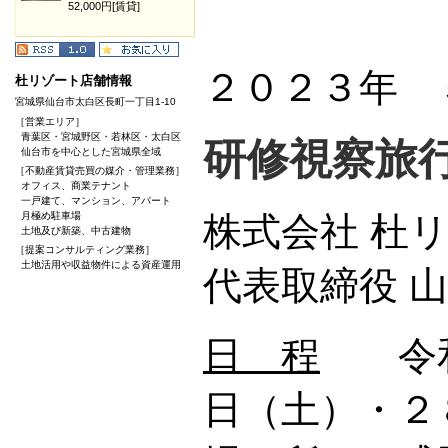
52,000円[賃貸]
２０２３年 
杜リゾート店舗情報
宮城県仙台市太白区長町一丁目1-10
［営業エリア］
青葉区・宮城野区・若林区・太白区
研修視察旅
仙台市を中心とした宮城県全域
［不動産賃貸売買の媒介・管理業務］
オフィス、商業テナント
一戸建て、マンション、アパート
月極め駐車場
株式会社 杜
土地及び新築、中古建物
［提案コンサルティング業務］
土地活用や収益物件による資産運用
代表取締役 
日 程
令和
日（土）・２