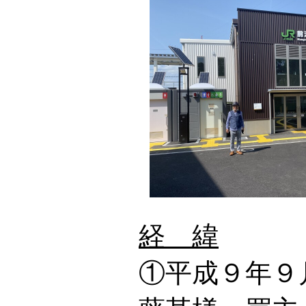
経 緯
①平成９年９