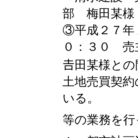
部 梅田某様
③平成２７年
０：３０ 売
𠮷田某様と
土地売買契約
いる。
等の業務を行