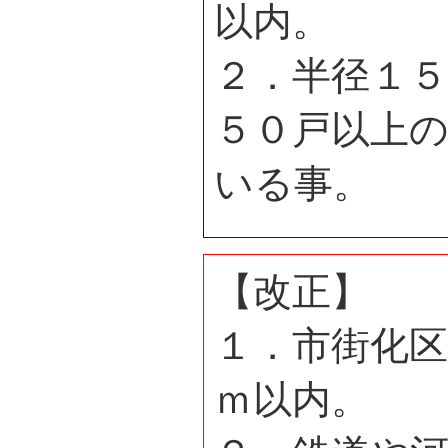
以内。
２．半径１
５０戸以上
いる事。
【改正】
１．市街化
ｍ以内。