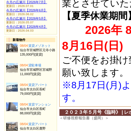
業とさせていた
今月の広瀬川【2026年7月】
更新日：2026.07.01
今月の広瀬川【2026年6月】
【夏季休業期間
更新日：2026.06.02
今月の広瀬川【2026年5月】
更新日：2026.05.07
2026年 
今月の広瀬川【2026年4月】
更新日：2026.04.03
新着物件
8月16日(日)
08/04
賃貸メゾネット
仙台市宮城野区元寺小路
135,000円[賃貸]
ご不便をお掛け
08/04
貸駐車場
願い致します。
仙台市宮城野区宮城野
11,000円[賃貸]
※8月17日(月
08/04
賃貸アパート
仙台市太白区長町
79,000円[賃貸]
す。
08/04
賃貸マンション
仙台市太白区長町
２０２３年５月号《臨時》 | レ
88,000円[賃貸]
＜研修視察報告書（盛岡）＞
08/04
賃貸アパート
仙台市太白区鹿野