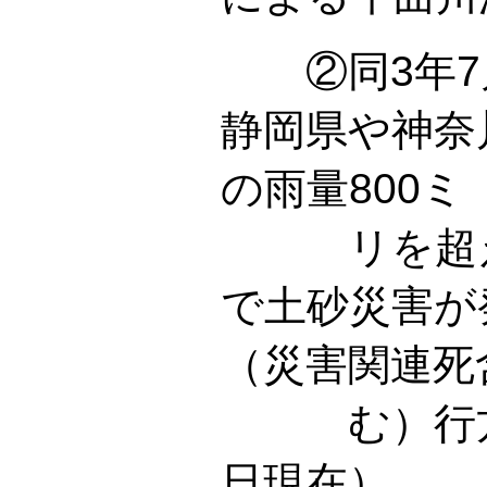
②同3年7月
静岡県や神奈
の雨量800ミ
リを超え
で土砂災害が
（災害関連死
む）行方不
日現在）