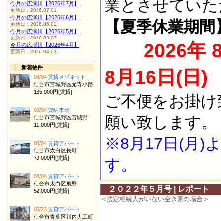
業とさせていた
今月の広瀬川【2026年7月】
更新日：2026.07.01
今月の広瀬川【2026年6月】
【夏季休業期間
更新日：2026.06.02
今月の広瀬川【2026年5月】
更新日：2026.05.07
2026年 
今月の広瀬川【2026年4月】
更新日：2026.04.03
新着物件
8月16日(日)
08/04
賃貸メゾネット
仙台市宮城野区元寺小路
135,000円[賃貸]
ご不便をお掛け
08/04
貸駐車場
願い致します。
仙台市宮城野区宮城野
11,000円[賃貸]
※8月17日(月
08/04
賃貸アパート
仙台市太白区長町
79,000円[賃貸]
す。
08/04
賃貸アパート
仙台市太白区鹿野
２０２２年５月号 | レポート
52,000円[賃貸]
＜法定相続人がいない空き家の場合＞
05/23
賃貸アパート
仙台市青葉区川内大工町