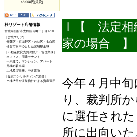
43,000円[賃貸]
Ⅰ【 法定相
杜リゾート店舗情報
宮城県仙台市太白区長町一丁目1-10
［営業エリア］
家の場合 】
青葉区・宮城野区・若林区・太白区
仙台市を中心とした宮城県全域
［不動産賃貸売買の媒介・管理業務］
オフィス、商業テナント
一戸建て、マンション、アパート
月極め駐車場
土地及び新築、中古建物
［提案コンサルティング業務］
今年４月中旬
土地活用や収益物件による資産運用
り、裁判所か
に選任された
所に出向いた