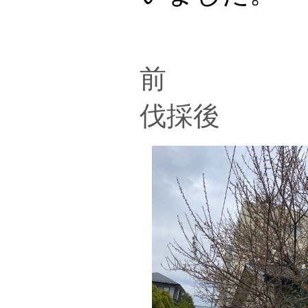
伐
伐採後