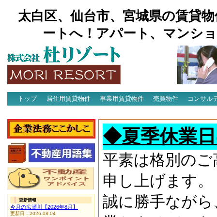
太白区、仙台市、宮城県の賃貸物
ートへ！アパート、マンショ
トップ
居住用賃貸物件
事業用賃貸物件
売買物件
コンサル
アクセス
◆夏季休業日
平素は格別のご
申し上げます。
誠に勝手ながら
更新情報
今月の広瀬川【2026年8月】
更新日：2026.08.04