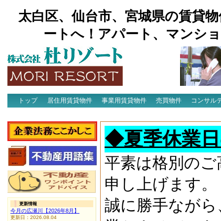
太白区、仙台市、宮城県の賃貸物
ートへ！アパート、マンショ
トップ
居住用賃貸物件
事業用賃貸物件
売買物件
コンサル
アクセス
◆夏季休業日
平素は格別のご
申し上げます。
誠に勝手ながら
更新情報
今月の広瀬川【2026年8月】
更新日：2026.08.04