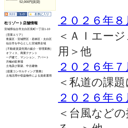
52,000円[賃貸]
２０２６年８
杜リゾート店舗情報
宮城県仙台市太白区長町一丁目1-10
＜ＡＩエージ
［営業エリア］
青葉区・宮城野区・若林区・太白区
仙台市を中心とした宮城県全域
用＞他
［不動産賃貸売買の媒介・管理業務］
オフィス、商業テナント
一戸建て、マンション、アパート
月極め駐車場
２０２６年７
土地及び新築、中古建物
［提案コンサルティング業務］
土地活用や収益物件による資産運用
＜私道の課題
２０２６年６
＜台風などの