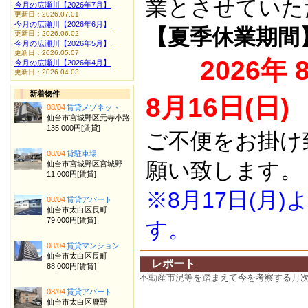
業とさせていた
今月の広瀬川【2026年7月】
更新日：2026.07.01
今月の広瀬川【2026年6月】
【夏季休業期間
更新日：2026.06.02
今月の広瀬川【2026年5月】
更新日：2026.05.07
2026年 
今月の広瀬川【2026年4月】
更新日：2026.04.03
新着物件
8月16日(日)
08/04
賃貸メゾネット
仙台市宮城野区元寺小路
135,000円[賃貸]
ご不便をお掛け
08/04
貸駐車場
願い致します。
仙台市宮城野区宮城野
11,000円[賃貸]
※8月17日(月
08/04
賃貸アパート
仙台市太白区長町
79,000円[賃貸]
す。
08/04
賃貸マンション
仙台市太白区長町
レポート
88,000円[賃貸]
不動産市況等を踏まえて今を考察する月
08/04
賃貸アパート
仙台市太白区鹿野