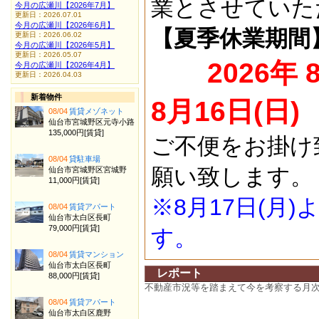
業とさせていた
今月の広瀬川【2026年7月】
更新日：2026.07.01
今月の広瀬川【2026年6月】
【夏季休業期間
更新日：2026.06.02
今月の広瀬川【2026年5月】
更新日：2026.05.07
2026年 
今月の広瀬川【2026年4月】
更新日：2026.04.03
新着物件
8月16日(日)
08/04
賃貸メゾネット
仙台市宮城野区元寺小路
135,000円[賃貸]
ご不便をお掛け
08/04
貸駐車場
願い致します。
仙台市宮城野区宮城野
11,000円[賃貸]
※8月17日(月
08/04
賃貸アパート
仙台市太白区長町
79,000円[賃貸]
す。
08/04
賃貸マンション
仙台市太白区長町
レポート
88,000円[賃貸]
不動産市況等を踏まえて今を考察する月
08/04
賃貸アパート
仙台市太白区鹿野