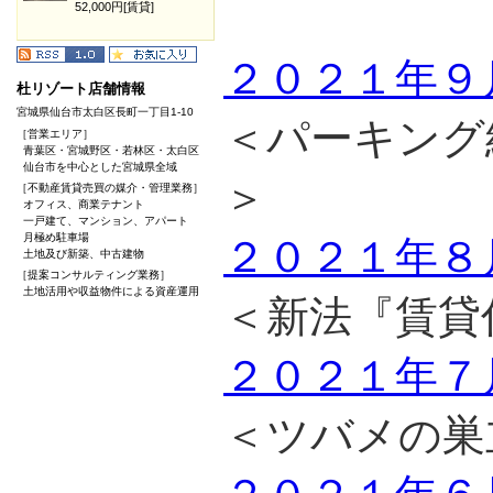
52,000円[賃貸]
２０２１年９
杜リゾート店舗情報
宮城県仙台市太白区長町一丁目1-10
＜パーキング
［営業エリア］
青葉区・宮城野区・若林区・太白区
仙台市を中心とした宮城県全域
＞
［不動産賃貸売買の媒介・管理業務］
オフィス、商業テナント
一戸建て、マンション、アパート
月極め駐車場
２０２１年８
土地及び新築、中古建物
［提案コンサルティング業務］
土地活用や収益物件による資産運用
＜新法『賃貸
２０２１年７
＜ツバメの巣