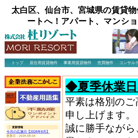
太白区、仙台市、宮城県の賃貸物
ートへ！アパート、マンショ
トップ
居住用賃貸物件
事業用賃貸物件
売買物件
コンサル
アクセス
◆夏季休業日
平素は格別のご
申し上げます。
誠に勝手ながら
更新情報
今月の広瀬川【2026年8月】
更新日：2026.08.04