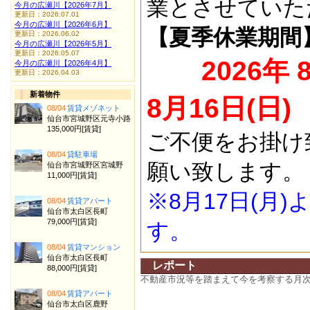
業とさせていた
今月の広瀬川【2026年7月】
更新日：2026.07.01
今月の広瀬川【2026年6月】
【夏季休業期間
更新日：2026.06.02
今月の広瀬川【2026年5月】
更新日：2026.05.07
2026年 
今月の広瀬川【2026年4月】
更新日：2026.04.03
新着物件
8月16日(日)
08/04
賃貸メゾネット
仙台市宮城野区元寺小路
135,000円[賃貸]
ご不便をお掛け
08/04
貸駐車場
願い致します。
仙台市宮城野区宮城野
11,000円[賃貸]
※8月17日(月
08/04
賃貸アパート
仙台市太白区長町
79,000円[賃貸]
す。
08/04
賃貸マンション
仙台市太白区長町
レポート
88,000円[賃貸]
不動産市況等を踏まえて今を考察する月
08/04
賃貸アパート
仙台市太白区鹿野