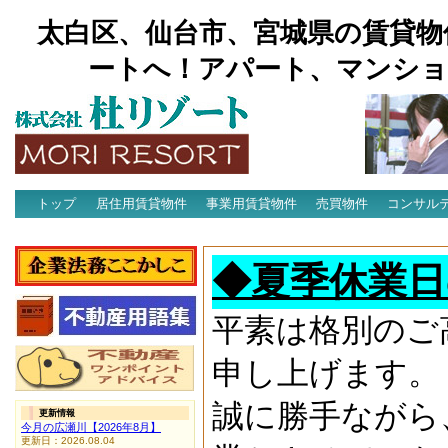
太白区、仙台市、宮城県の賃貸物
ートへ！アパート、マンショ
トップ
居住用賃貸物件
事業用賃貸物件
売買物件
コンサル
アクセス
◆夏季休業日
平素は格別のご
申し上げます。
誠に勝手ながら
更新情報
今月の広瀬川【2026年8月】
更新日：2026.08.04