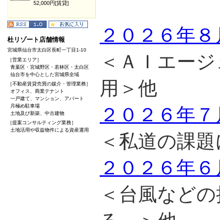
52,000円[賃貸]
２０２６年８
杜リゾート店舗情報
宮城県仙台市太白区長町一丁目1-10
＜ＡＩエージ
［営業エリア］
青葉区・宮城野区・若林区・太白区
仙台市を中心とした宮城県全域
用＞他
［不動産賃貸売買の媒介・管理業務］
オフィス、商業テナント
一戸建て、マンション、アパート
月極め駐車場
２０２６年７
土地及び新築、中古建物
［提案コンサルティング業務］
土地活用や収益物件による資産運用
＜私道の課題
２０２６年６
＜台風などの