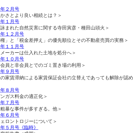
４年２月号
暖かさとより良い相続とは？＞
４年１月号
に詠まれた自然災害に関する寺田寅彦・種田山頭火＞
３年１２月号
当権」と「税金差押え」の優先順位とその不動産売買の実務＞
３年１１月号
スメーカーは仕入れた土地を処分へ＞
３年１０月号
会会員と非会員とでのゴミ置き場の利用＞
３年９月号
人の家賃滞納による家賃保証会社の立替えであっても解除が認
＞
３年８月号
パンガス料金の適正化＞
３年７月号
で粗暴な事件が多すぎる。他＞
３年６月号
ジェロントロジーについて＞
３年５月号《臨時》