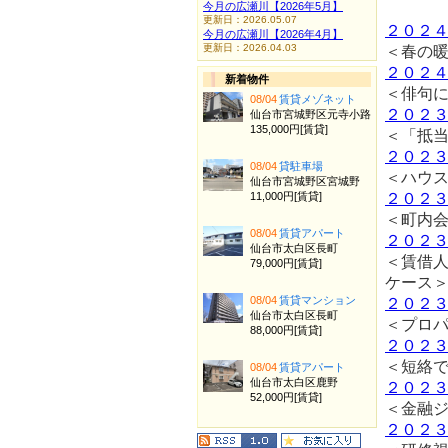
今月の広瀬川【2026年5月】
更新日：2026.05.07
２０２
今月の広瀬川【2026年4月】
更新日：2026.04.03
＜春の
２０２
新着物件
＜俳句
08/04
賃貸メゾネット
２０２
仙台市宮城野区元寺小路
135,000円[賃貸]
＜「抵
２０２
08/04
貸駐車場
＜ハウ
仙台市宮城野区宮城野
11,000円[賃貸]
２０２
＜町内
08/04
賃貸アパート
２０２
仙台市太白区長町
＜賃借
79,000円[賃貸]
ケース
08/04
賃貸マンション
２０２
仙台市太白区長町
＜プロ
88,000円[賃貸]
２０２
＜短絡
08/04
賃貸アパート
仙台市太白区鹿野
２０２
52,000円[賃貸]
＜金融
２０２