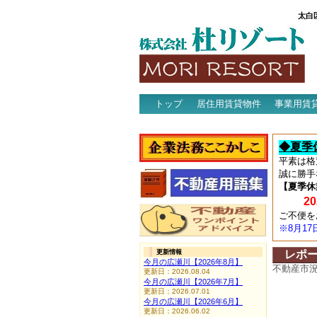
太白
トップ
居住用賃貸物件
事業用賃
アクセス
◆夏季
平素は格
誠に勝手
【夏季休
202
ご不便を
※8月1
更新情報
レポ
今月の広瀬川【2026年8月】
不動産市
更新日：2026.08.04
今月の広瀬川【2026年7月】
更新日：2026.07.01
今月の広瀬川【2026年6月】
更新日：2026.06.02