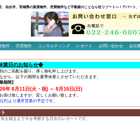
区、仙台市、宮城県の賃貸物件、売買物件など不動産のことなら杜リゾートへ！アパート、
貸物件
売買物件
コンサルティング
レポート
お問い合わせ
会社
休業日のお知らせ◆
別のご高配を賜り、厚く御礼申し上げます。
ながら、以下の期間を夏季休業とさせていただきます。
業期間】
6年 8月11日(火・祝) ～ 8月16日(日)
お掛け致しますが、宜しくお願い致します。
7日(月)より通常営業の予定です。
ート
況等を踏まえて今を考察する月次のレポートです。