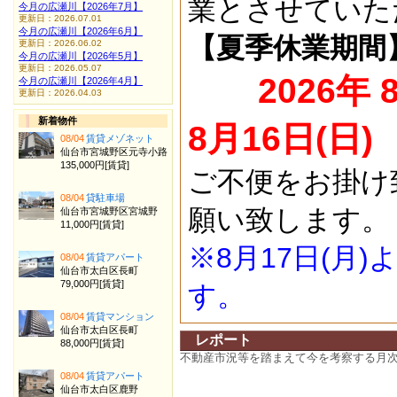
業とさせていた
今月の広瀬川【2026年7月】
更新日：2026.07.01
今月の広瀬川【2026年6月】
【夏季休業期間
更新日：2026.06.02
今月の広瀬川【2026年5月】
更新日：2026.05.07
2026年 
今月の広瀬川【2026年4月】
更新日：2026.04.03
新着物件
8月16日(日)
08/04
賃貸メゾネット
仙台市宮城野区元寺小路
135,000円[賃貸]
ご不便をお掛け
08/04
貸駐車場
願い致します。
仙台市宮城野区宮城野
11,000円[賃貸]
※8月17日(月
08/04
賃貸アパート
仙台市太白区長町
79,000円[賃貸]
す。
08/04
賃貸マンション
仙台市太白区長町
レポート
88,000円[賃貸]
不動産市況等を踏まえて今を考察する月
08/04
賃貸アパート
仙台市太白区鹿野