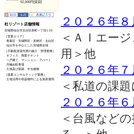
52,000円[賃貸]
２０２６年８
杜リゾート店舗情報
宮城県仙台市太白区長町一丁目1-10
＜ＡＩエージ
［営業エリア］
青葉区・宮城野区・若林区・太白区
仙台市を中心とした宮城県全域
用＞他
［不動産賃貸売買の媒介・管理業務］
オフィス、商業テナント
一戸建て、マンション、アパート
月極め駐車場
２０２６年７
土地及び新築、中古建物
［提案コンサルティング業務］
土地活用や収益物件による資産運用
＜私道の課題
２０２６年６
＜台風などの