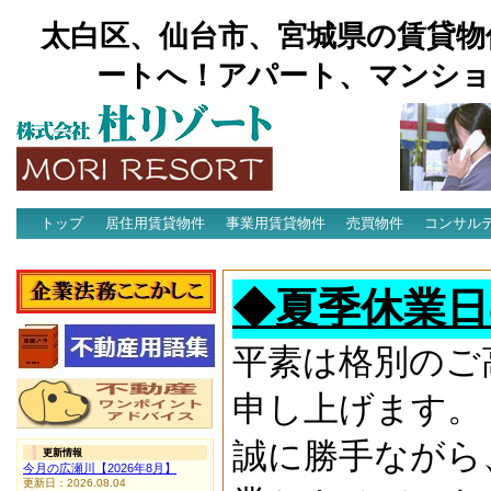
太白区、仙台市、宮城県の賃貸物
ートへ！アパート、マンショ
トップ
居住用賃貸物件
事業用賃貸物件
売買物件
コンサル
アクセス
◆夏季休業日
平素は格別のご
申し上げます。
誠に勝手ながら
更新情報
今月の広瀬川【2026年8月】
更新日：2026.08.04