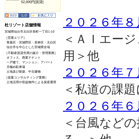
52,000円[賃貸]
２０２６年８
杜リゾート店舗情報
宮城県仙台市太白区長町一丁目1-10
＜ＡＩエージ
［営業エリア］
青葉区・宮城野区・若林区・太白区
仙台市を中心とした宮城県全域
用＞他
［不動産賃貸売買の媒介・管理業務］
オフィス、商業テナント
一戸建て、マンション、アパート
月極め駐車場
２０２６年７
土地及び新築、中古建物
［提案コンサルティング業務］
土地活用や収益物件による資産運用
＜私道の課題
２０２６年６
＜台風などの