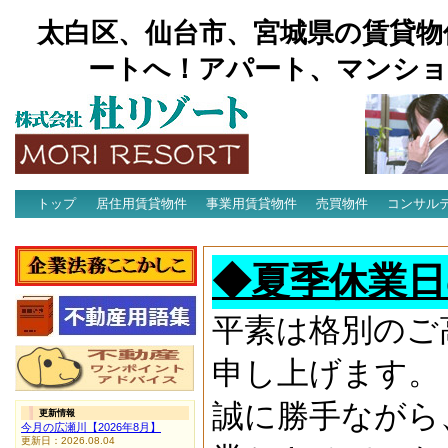
太白区、仙台市、宮城県の賃貸物
ートへ！アパート、マンショ
トップ
居住用賃貸物件
事業用賃貸物件
売買物件
コンサル
アクセス
◆夏季休業日
平素は格別のご
申し上げます。
誠に勝手ながら
更新情報
今月の広瀬川【2026年8月】
更新日：2026.08.04