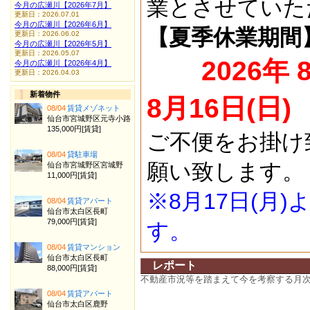
業とさせていた
今月の広瀬川【2026年7月】
更新日：2026.07.01
今月の広瀬川【2026年6月】
【夏季休業期間
更新日：2026.06.02
今月の広瀬川【2026年5月】
更新日：2026.05.07
2026年 
今月の広瀬川【2026年4月】
更新日：2026.04.03
新着物件
8月16日(日)
08/04
賃貸メゾネット
仙台市宮城野区元寺小路
135,000円[賃貸]
ご不便をお掛け
08/04
貸駐車場
願い致します。
仙台市宮城野区宮城野
11,000円[賃貸]
※8月17日(月
08/04
賃貸アパート
仙台市太白区長町
79,000円[賃貸]
す。
08/04
賃貸マンション
仙台市太白区長町
レポート
88,000円[賃貸]
不動産市況等を踏まえて今を考察する月
08/04
賃貸アパート
仙台市太白区鹿野