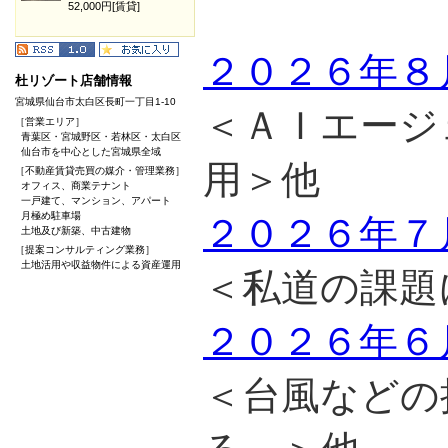
52,000円[賃貸]
２０２６年８
杜リゾート店舗情報
宮城県仙台市太白区長町一丁目1-10
＜ＡＩエージ
［営業エリア］
青葉区・宮城野区・若林区・太白区
仙台市を中心とした宮城県全域
用＞他
［不動産賃貸売買の媒介・管理業務］
オフィス、商業テナント
一戸建て、マンション、アパート
月極め駐車場
２０２６年７
土地及び新築、中古建物
［提案コンサルティング業務］
土地活用や収益物件による資産運用
＜私道の課題
２０２６年６
＜台風などの