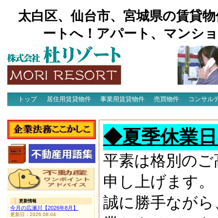
太白区、仙台市、宮城県の賃貸物
ートへ！アパート、マンショ
トップ
居住用賃貸物件
事業用賃貸物件
売買物件
コンサル
アクセス
◆夏季休業日
平素は格別のご
申し上げます。
誠に勝手ながら
更新情報
今月の広瀬川【2026年8月】
更新日：2026.08.04