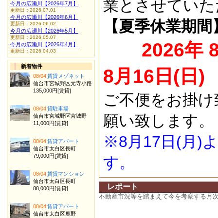
業とさせていた
今月の広瀬川【2026年7月】
更新日：2026.07.01
今月の広瀬川【2026年6月】
【夏季休業期間
更新日：2026.06.02
今月の広瀬川【2026年5月】
更新日：2026.05.07
2026年 
今月の広瀬川【2026年4月】
更新日：2026.04.03
新着物件
8月16日(日)
08/04
賃貸メゾネット
仙台市宮城野区元寺小路
135,000円[賃貸]
ご不便をお掛け
08/04
貸駐車場
願い致します。
仙台市宮城野区宮城野
11,000円[賃貸]
※8月17日(月
08/04
賃貸アパート
仙台市太白区長町
79,000円[賃貸]
す。
08/04
賃貸マンション
仙台市太白区長町
レポート
88,000円[賃貸]
不動産市況等を踏まえて今を考察する月
08/04
賃貸アパート
仙台市太白区鹿野