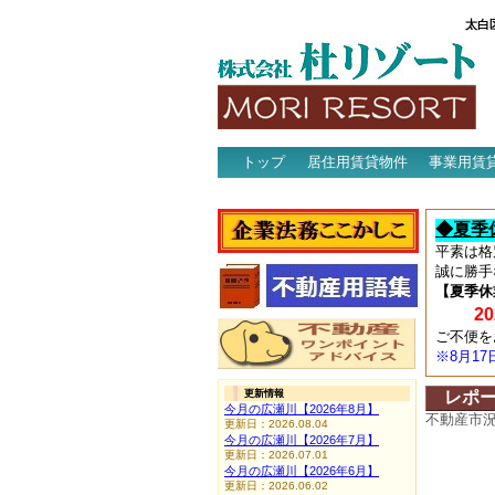
太白
トップ
居住用賃貸物件
事業用賃
アクセス
◆夏季
平素は格
誠に勝手
【夏季休
202
ご不便を
※8月1
更新情報
レポ
今月の広瀬川【2026年8月】
不動産市
更新日：2026.08.04
今月の広瀬川【2026年7月】
更新日：2026.07.01
今月の広瀬川【2026年6月】
更新日：2026.06.02