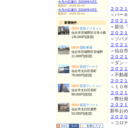
今月の広瀬川【2026年5月】
更新日：2026.05.07
２０２
今月の広瀬川【2026年4月】
更新日：2026.04.03
＜パー
２０２
新着物件
＜新法
08/04
賃貸メゾネット
２０２
仙台市宮城野区元寺小路
135,000円[賃貸]
＜ツバ
２０２
08/04
貸駐車場
＜仙台
仙台市宮城野区宮城野
11,000円[賃貸]
２０２
＜ダン
08/04
賃貸アパート
２０２
仙台市太白区長町
＜不動
79,000円[賃貸]
２０２
08/04
賃貸マンション
＜１０
仙台市太白区長町
２０２
88,000円[賃貸]
＜弊社
２０２
08/04
賃貸アパート
仙台市太白区鹿野
新年お
52,000円[賃貸]
２０２
＜コロ