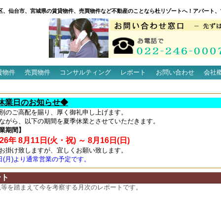
区、仙台市、宮城県の賃貸物件、売買物件など不動産のことなら杜リゾートへ！アパート、
貸物件
売買物件
コンサルティング
レポート
お問い合わせ
会社
休業日のお知らせ◆
別のご高配を賜り、厚く御礼申し上げます。
ながら、以下の期間を夏季休業とさせていただきます。
業期間】
6年 8月11日(火・祝) ～ 8月16日(日)
お掛け致しますが、宜しくお願い致します。
7日(月)より通常営業の予定です。
ート
況等を踏まえて今を考察する月次のレポートです。