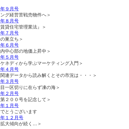
１年９月号
キング経営苦戦売物件へ＞
１年８月号
『賃貸住宅管理業法』＞
１年７月号
メの巣立ち＞
１年６月号
市内中心部の地価上昇中＞
１年５月号
・ケネディから学ぶマーケティング入門＞
１年４月号
産関連データから読み解くとその市況は・・・＞
１年３月号
年目一区切りに在らず凍の海＞
１年２月号
発第２００号を記念して＞
１年１月号
めでとうございます
０年１２月号
ナ拡大傾向が続く…＞