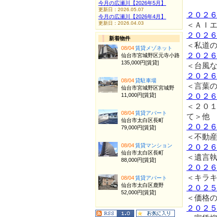
今月の広瀬川【2026年5月】
更新日：2026.05.07
２０２
今月の広瀬川【2026年4月】
更新日：2026.04.03
＜ＡＩ
２０２
新着物件
＜私道
08/04
賃貸メゾネット
２０２
仙台市宮城野区元寺小路
135,000円[賃貸]
＜台風
２０２
08/04
貸駐車場
＜言葉
仙台市宮城野区宮城野
11,000円[賃貸]
２０２
＜２０
08/04
賃貸アパート
て＞他
仙台市太白区長町
２０２
79,000円[賃貸]
＜不動
08/04
賃貸マンション
２０２
仙台市太白区長町
＜遺言
88,000円[賃貸]
２０２
＜キラ
08/04
賃貸アパート
仙台市太白区鹿野
２０２
52,000円[賃貸]
＜価格
２０２