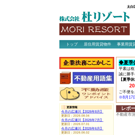
太白
トップ
居住用賃貸物件
事業用賃
アクセス
◆夏季
平素は格
誠に勝手
【夏季休
202
ご不便を
※8月1
更新情報
レポ
今月の広瀬川【2026年8月】
不動産市
更新日：2026.08.04
今月の広瀬川【2026年7月】
更新日：2026.07.01
今月の広瀬川【2026年6月】
更新日：2026.06.02