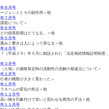
６年８月号
エージェントとその副作用＞他
６年７月号
の課題について＞
６年６月号
などの損害賠償はどうなる。＞他
６年５月号
の重みと響きは人によって異なる＞他
６年４月号
１７（平成２９）年５月に創設された「法定相続情報証明制度
６年３月号
産（土地）の価格算定時の流動性の見解の相違点について＞
６年２月号
執行者の権限が大きく変わった＞
６年１月号
キラネームの変化の焦点＞他
５年１２月号
の高い物を印象付けて安いと思わせる商売の手法＞他
５年１１月号