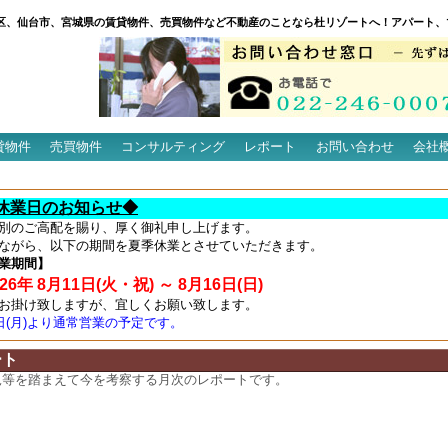
区、仙台市、宮城県の賃貸物件、売買物件など不動産のことなら杜リゾートへ！アパート、
貸物件
売買物件
コンサルティング
レポート
お問い合わせ
会社
休業日のお知らせ◆
別のご高配を賜り、厚く御礼申し上げます。
ながら、以下の期間を夏季休業とさせていただきます。
業期間】
6年 8月11日(火・祝) ～ 8月16日(日)
お掛け致しますが、宜しくお願い致します。
7日(月)より通常営業の予定です。
ート
況等を踏まえて今を考察する月次のレポートです。