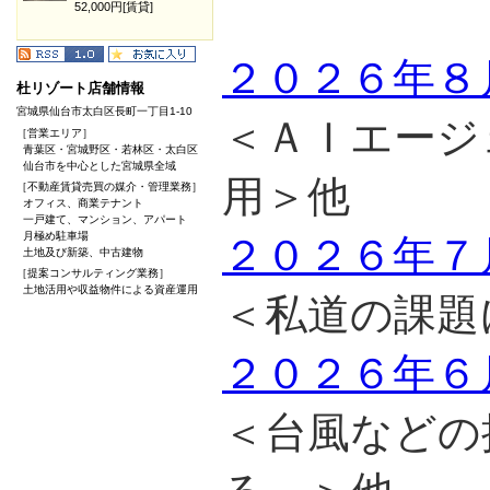
52,000円[賃貸]
２０２６年８
杜リゾート店舗情報
宮城県仙台市太白区長町一丁目1-10
＜ＡＩエージ
［営業エリア］
青葉区・宮城野区・若林区・太白区
仙台市を中心とした宮城県全域
用＞他
［不動産賃貸売買の媒介・管理業務］
オフィス、商業テナント
一戸建て、マンション、アパート
月極め駐車場
２０２６年７
土地及び新築、中古建物
［提案コンサルティング業務］
土地活用や収益物件による資産運用
＜私道の課題
２０２６年６
＜台風などの