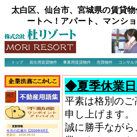
太白区、仙台市、宮城県の賃貸物
ートへ！アパート、マンショ
トップ
居住用賃貸物件
事業用賃貸物件
売買物件
コンサル
アクセス
◆夏季休業日
平素は格別のご
申し上げます。
誠に勝手ながら
更新情報
今月の広瀬川【2026年8月】
更新日：2026.08.04