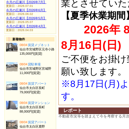
業とさせていた
今月の広瀬川【2026年7月】
更新日：2026.07.01
今月の広瀬川【2026年6月】
【夏季休業期間
更新日：2026.06.02
今月の広瀬川【2026年5月】
更新日：2026.05.07
2026年 
今月の広瀬川【2026年4月】
更新日：2026.04.03
新着物件
8月16日(日)
08/04
賃貸メゾネット
仙台市宮城野区元寺小路
135,000円[賃貸]
ご不便をお掛け
08/04
貸駐車場
願い致します。
仙台市宮城野区宮城野
11,000円[賃貸]
※8月17日(月
08/04
賃貸アパート
仙台市太白区長町
79,000円[賃貸]
す。
08/04
賃貸マンション
仙台市太白区長町
レポート
88,000円[賃貸]
不動産市況等を踏まえて今を考察する月
08/04
賃貸アパート
仙台市太白区鹿野