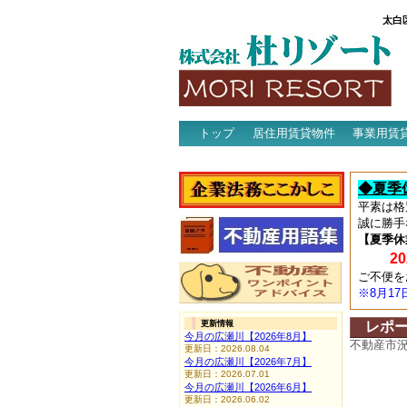
太白
トップ
居住用賃貸物件
事業用賃
アクセス
◆夏季
平素は格
誠に勝手
【夏季休
202
ご不便を
※8月1
更新情報
レポ
今月の広瀬川【2026年8月】
不動産市
更新日：2026.08.04
今月の広瀬川【2026年7月】
更新日：2026.07.01
今月の広瀬川【2026年6月】
更新日：2026.06.02