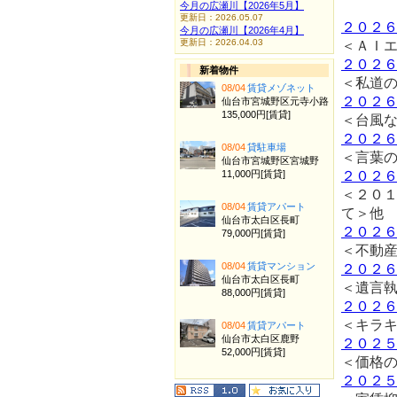
今月の広瀬川【2026年5月】
更新日：2026.05.07
２０２
今月の広瀬川【2026年4月】
更新日：2026.04.03
＜ＡＩ
２０２
新着物件
＜私道
08/04
賃貸メゾネット
２０２
仙台市宮城野区元寺小路
135,000円[賃貸]
＜台風
２０２
08/04
貸駐車場
＜言葉
仙台市宮城野区宮城野
11,000円[賃貸]
２０２
＜２０
08/04
賃貸アパート
て＞他
仙台市太白区長町
２０２
79,000円[賃貸]
＜不動
08/04
賃貸マンション
２０２
仙台市太白区長町
＜遺言
88,000円[賃貸]
２０２
＜キラ
08/04
賃貸アパート
仙台市太白区鹿野
２０２
52,000円[賃貸]
＜価格
２０２