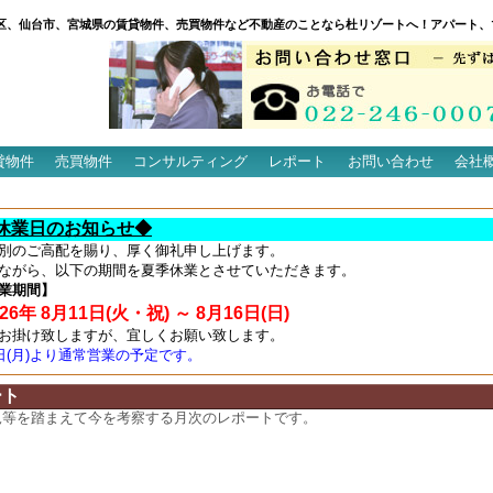
区、仙台市、宮城県の賃貸物件、売買物件など不動産のことなら杜リゾートへ！アパート、
貸物件
売買物件
コンサルティング
レポート
お問い合わせ
会社
休業日のお知らせ◆
別のご高配を賜り、厚く御礼申し上げます。
ながら、以下の期間を夏季休業とさせていただきます。
業期間】
6年 8月11日(火・祝) ～ 8月16日(日)
お掛け致しますが、宜しくお願い致します。
7日(月)より通常営業の予定です。
ート
況等を踏まえて今を考察する月次のレポートです。