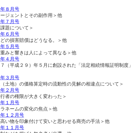
６年８月号
エージェントとその副作用＞他
６年７月号
の課題について＞
６年６月号
などの損害賠償はどうなる。＞他
６年５月号
の重みと響きは人によって異なる＞他
６年４月号
１７（平成２９）年５月に創設された「法定相続情報証明制度
６年３月号
産（土地）の価格算定時の流動性の見解の相違点について＞
６年２月号
執行者の権限が大きく変わった＞
６年１月号
キラネームの変化の焦点＞他
５年１２月号
の高い物を印象付けて安いと思わせる商売の手法＞他
５年１１月号